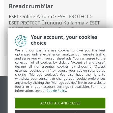
Breadcrumb'lar
ESET Online Yardım
>
ESET PROTECT
>
ESET PROTECT Ürününü Kullanma
>
ESET
PROTECT Ana Menü
>
Daha Fazla
>
Dinamik Grup Şablonları
>
Dinamik Grup
Your account, your cookies
şablonu - örnekler
> Dinamik Grup -
choice
belirli bir yazılım sürümü yüklendi
We and our partners use cookies to give you the best
optimized online experience, analyze our website traffic,
and serve you with personalized ads. You can agree to the
collection of all cookies by clicking "Accept all and close",
decline all non-essential cookies by choosing "Accept
essential cookies only", or adjust your cookie settings by
clicking "Manage cookies". You also have the right to
withdraw your consent or change your cookie preferences
anytime by clicking the "Manage cookies" link in our website
Masaüstü sitesini görüntüle
footer or in your account settings (if available). For more
information, see our
Cookie Policy
.
End of Life
ESET Bilgi Bankası
ACCEPT ALL AND CLOSE
ESET Forumu
ESET Status Portal