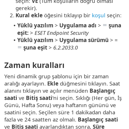
seçin:
VE
(Tüm koşulların doğru olması
gerekir).
2.
Kural ekle
öğesini tıklayıp bir
koşul
seçin:
Yüklü yazılım
>
Uygulama adı
>
şuna
•
eşit:
>
ESET Endpoint Security
Yüklü yazılım
>
Uygulama sürümü
> =
•
şuna eşit
>
6.2.2033.0
Zaman kuralları
Yeni dinamik grup şablonu için bir zaman
aralığı ayarlayın.
Ekle
düğmesini tıklayın. Saat
alanını tıklayın ve açılır menüden
Başlangıç
saati
ve
Bitiş saati
'ni seçin. Sıklığı (Her gün, İş
Günü, Hafta Sonu) veya haftanın gününü ve
saatini seçin. Seçilen süre 1 dakikadan daha
fazla ve 24 saatten az olmalı.
Başlangıç saati
ve
Bitiş saati
ayarlandıktan sonra,
Süre