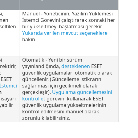
i,
Manuel - Yöneticinin, Yazılım Yüklemesi
emen
İstemci Görevini çalıştırarak sonraki her
seltilen
bir yükseltmeyi başlatması gerekir.
Yukarıda verilen mevcut seçeneklere
bakın.
i
Otomatik - Yeni bir sürüm
ektirir,
yayınlandığında,
desteklenen
ESET
z
güvenlik uygulamaları otomatik olarak
 ESET
güncellenir. (Güncelleme istikrarın
 İstemci
sağlanması için gecikmeli olarak
n
gerçekleşir).
Uygulama güncellemesini
isayarı
kontrol et
görevini kullanarak ESET
abilir
güvenlik uygulama yükseltmelerinin
kontrol edilmesini manuel olarak
zorunlu kılabilirsiniz.