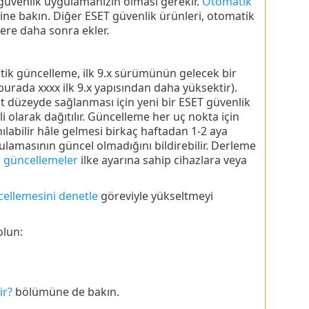
güvenlik uygulamanızın olması gerekir.
Otomatik
sine bakın. Diğer ESET güvenlik ürünleri, otomatik
ere daha sonra ekler.
atik güncelleme, ilk 9.x sürümünün gelecek bir
burada xxxx ilk 9.x yapısından daha yüksektir).
t düzeyde sağlanması için yeni bir ESET güvenlik
larak dağıtılır. Güncelleme her uç nokta için
ılabilir hâle gelmesi birkaç haftadan 1-2 aya
lamasının güncel olmadığını bildirebilir. Derleme
 güncellemeler
ilke ayarına sahip cihazlara veya
ellemesini denetle
göreviyle yükseltmeyi
olun:
ir?
bölümüne de bakın.