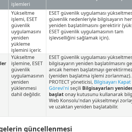
işlemleri
Yükseltme
ESET güvenlik uygulaması yükseltmes
işlemi, ESET
güvenlik nedenleriyle bilgisayarın h
güvenlik
yeniden başlatılmasını gerektirir (yük
uygulamasını
ESET güvenlik uygulamasının tam
yeniden
işlevselliğini sağlamak için).
yükleme
işlemini içerir.
Yükseltme
ESET güvenlik uygulaması yükseltmes
ler
işlemine, ESET
bilgisayarın yeniden başlatılmasını ger
güvenlik
ancak hemen başlatmayı gerektirme
uygulamasının
(yeniden başlatma işlemi zorlanmaz).
yeniden
PROTECT yöneticisi,
Bilgisayarı Kapat
yüklenmesi
Görevi'ni
seçili
Bilgisayarları yenide
dahil değildir.
başlat
onay kutusunu kullanarak bilg
Web Konsolu'ndan yükseltmeyi zorlay
ve uzaktan yeniden başlatabilir.
lgelerin güncellenmesi