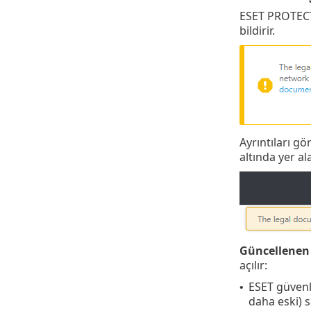
ESET PROTECT 
bildirir.
Ayrıntıları g
altında yer al
Güncellenen 
açılır:
ESET güvenl
•
daha eski) 