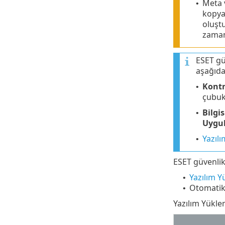
Meta v
•
kopya
oluşt
zamanl
ESET gü
aşağıda
Kontr
•
çubuk 
Bilgi
•
Uygul
Yazıl
•
ESET güvenlik
Yazılım Y
•
Otomatik 
•
Yazılım Yüklem