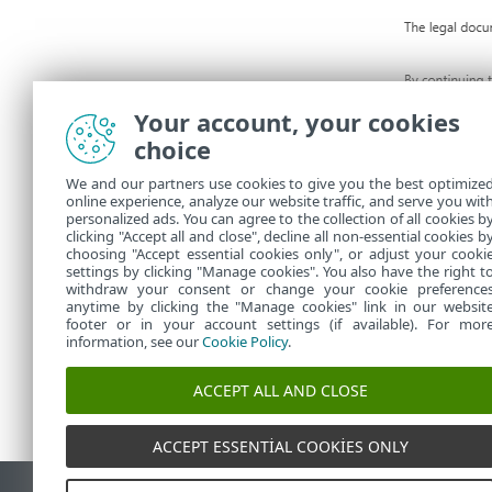
Your account, your cookies
choice
We and our partners use cookies to give you the best optimize
online experience, analyze our website traffic, and serve you wit
personalized ads. You can agree to the collection of all cookies b
clicking "Accept all and close", decline all non-essential cookies b
choosing "Accept essential cookies only", or adjust your cooki
settings by clicking "Manage cookies". You also have the right t
withdraw your consent or change your cookie preference
anytime by clicking the "Manage cookies" link in our websit
footer or in your account settings (if available). For mor
information, see our
Cookie Policy
.
ACCEPT ALL AND CLOSE
ACCEPT ESSENTIAL COOKIES ONLY