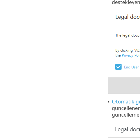
destekleyen
Otomatik gü
•
güncellenen
güncellemek