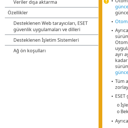
Otoma
•
günce
günce
Otomat
•
Ayrıc
•
sürümü
Otoma
uygul
ayrı a
kadar
sürüm
güncel
Tüm a
•
zorlay
ESET 
•
İşl
o
Bek
o
Ayrıc
•