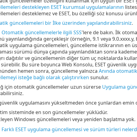
tik güncellemeler özelliğini kullanmak için uygun bir ESET 
llemeleri destekleyen ESET kurumsal uygulamalarının
liste
llemeleri desteklemez ve ESET, bu özelliği söz konusu ürünl
ik güncellemeleri bir İlke üzerinden yapılandırabilirsiniz
.
a
Otomatik güncellemelerle ilgili SSS
'lere de bakın. İlk otom
 yayınlandığında gerçekleşir (örneğin, 9.1 veya 9.0.xxxx.y, 
tik uygulama güncellemeleri, güncelleme istikrarının en üs
aması sürümü dünya çapında yayınlandıktan sonra kademeli o
yrı dağıtılır ve güncellemenin diğer tüm uç noktalarda kullan
 sürebilir. Bu süre boyunca Web Konsolu, ESET güvenlik uygu
ünden hemen sonra, güncelleme yalnızca
Anında otomatik
lemeyi isteğe bağlı olarak çalıştırırken
sunulur.
ğ için otomatik güncellemeler uzun sürerse
Uygulama günc
abilirsiniz.
güvenlik uygulamasını yükseltmeden önce şunlardan emin 
etim sisteminde en son güncellemeler yüklüdür.
leyen Windows güncellemeleri veya yeniden başlatma yok.
a
Farklı ESET uygulama güncellemesi ve sürüm türleri nelerd