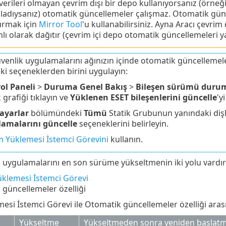
erileri olmayan çevrim dışı bir depo kullanıyorsanız (örneği
ladıysanız) otomatik güncellemeler çalışmaz. Otomatik günc
urmak için
Mirror Tool
'u kullanabilirsiniz. Ayna Aracı çevr
ı olarak dağıtır (çevrim içi depo otomatik güncellemeleri ya
venlik uygulamalarını ağınızın içinde otomatik güncellemel
ki seçeneklerden birini uygulayın:
ol Paneli
>
Duruma Genel Bakış
>
Bileşen sürümü duru
grafiği tıklayın ve
Yüklenen ESET bileşenlerini güncelle
'y
sayarlar
bölümündeki
Tümü
Statik Grubunun yanındaki dişli
amalarını güncelle
seçeneklerini belirleyin.
ım Yüklemesi İstemci Görevini
kullanın.
 uygulamalarını en son sürüme yükseltmenin iki yolu vardır
üklemesi İstemci Görevi
güncellemeler özelliği
esi İstemci Görevi ile Otomatik güncellemeler özelliği arasın
Yükseltme
Yükseltmeden sonra yeniden başlat