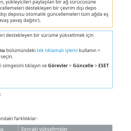
n, yükleyicileri paylaşılan bir ağ sürücüsüne
ellemeleri destekleyen bir çevrim dışı depo
im dışı deposu otomatik güncellemeleri tüm ağda eş
vaş yavaş dağıtır).
eri destekleyen bir sürüme yükseltmek için
mu
bölümündeki
tek tıklamalı işlemi
kullanın >
i seçin.
 simgesini tıklayın ve
Görevler
>
Güncelle
>
ESET
:
daki farklılıklar:
ma
Sonraki yükseltmeler