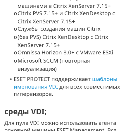
машинами в Citrix XenServer 7.15+
Citrix PVS 7.15+ и Citrix XenDesktop с
o
Citrix XenServer 7.15+
Службы создания машин Citrix
o
(без PVS) Citrix XenDesktop с Citrix
o
XenServer 7.15+
Omnissa Horizon 8.0+ с VMware ESXi
o
Microsoft SCCM (повторная
o
визуализация)
ESET PROTECT поддерживает
шаблоны
•
именования VDI
для всех совместимых
гипервизоров.
среды VDI;
Для пула VDI можно использовать агента
основной машины ESET Management. Вся