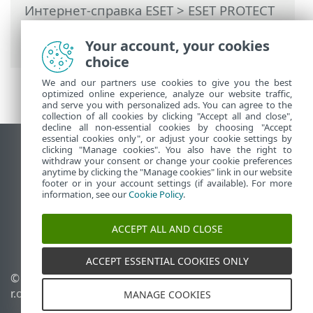
Интернет-справка ESET
>
ESET PROTECT
>
Начать
> VDI, клонирование и
обнаружение оборудования
Your account, your cookies
choice
We and our partners use cookies to give you the best
optimized online experience, analyze our website traffic,
and serve you with personalized ads. You can agree to the
collection of all cookies by clicking "Accept all and close",
decline all non-essential cookies by choosing "Accept
essential cookies only", or adjust your cookie settings by
clicking "Manage cookies". You also have the right to
Использовать сайт для ПК
withdraw your consent or change your cookie preferences
End of Life
anytime by clicking the "Manage cookies" link in our website
footer or in your account settings (if available). For more
База знаний ESET
information, see our
Cookie Policy
.
Форум ESET
ESET Status Portal
ACCEPT ALL AND CLOSE
Региональная поддержка
ACCEPT ESSENTIAL COOKIES ONLY
© 1992 - 2026 ESET, spol. s
Управлять файлами
r.o. - Все права защищены.
cookie
MANAGE COOKIES
Политика в отношении