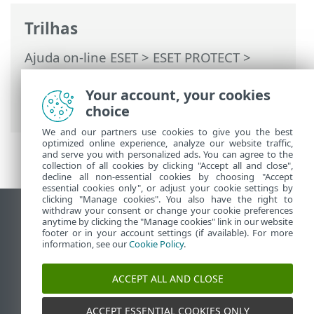
Trilhas
Ajuda on-line ESET
>
ESET PROTECT
>
Usando o ESET PROTECT
>
ESET PROTECT
Menu principal
>
Computadores
>
Your account, your cookies
Remover computador do gerenciamento
choice
We and our partners use cookies to give you the best
optimized online experience, analyze our website traffic,
and serve you with personalized ads. You can agree to the
collection of all cookies by clicking "Accept all and close",
decline all non-essential cookies by choosing "Accept
essential cookies only", or adjust your cookie settings by
clicking "Manage cookies". You also have the right to
withdraw your consent or change your cookie preferences
Ver site para desktop
anytime by clicking the "Manage cookies" link in our website
footer or in your account settings (if available). For more
End of Life
information, see our
Cookie Policy
.
Base de conhecimento ESET
Fórum ESET
ACCEPT ALL AND CLOSE
ESET Status Portal
Suporte regional
ACCEPT ESSENTIAL COOKIES ONLY