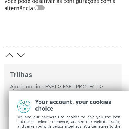
Você pode desativar as configurações com a
alternância
.
Trilhas
Ajuda on-line ESET
>
ESET PROTECT
>
Usando o ESET PROTECT
>
ESET PROTECT
Menu principal
>
Configuração
>
Your account, your cookies
Configuração básica
> ESET LiveGuard
choice
We and our partners use cookies to give you the best
optimized online experience, analyze our website traffic,
and serve you with personalized ads. You can agree to the