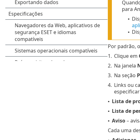
Quando 
para An
Dis
•
apl
Dis
•
Por padrão, o
1.
Clique em
2.
Na janela
N
3.
Na seção
P
4.
Links ou ca
especificar
Lista de pr
•
Lista de pe
•
Aviso
– avis
•
Cada uma dess
Adicionar
–