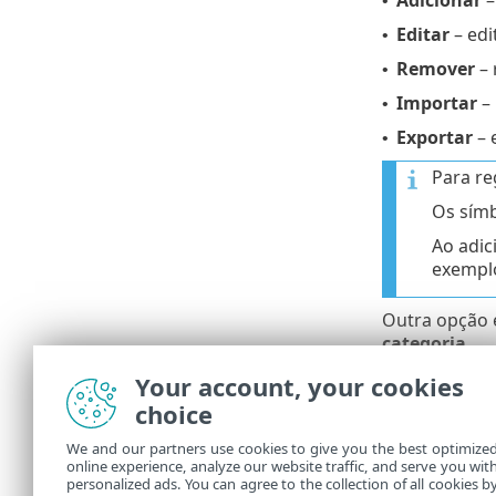
•
Editar
– edi
•
Remover
– 
•
Importar
– 
•
Exportar
– 
•
Para re
Os símb
Ao adic
exemp
Outra opção 
categoria
.
Na janela
Reg
Your account, your cookies
deve ser afet
choice
Permitir
– p
•
We and our partners use cookies to give you the best optimize
online experience, analyze our website traffic, and serve you wit
Bloquear
– 
•
personalized ads. You can agree to the collection of all cookies b