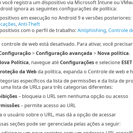
você registra um dispositivo via Microsoft Intune ou VMw
droid ignora as seguintes configurações de política:
positivos em execução no
Android
9
e versões posteriores:
icações
,
Anti-Theft
positivos com o perfil de trabalho:
Antiphishing
,
Controle d
 controle de web está desativado. Para ativar, você precisar
Configuração
>
Configuração avançada
>
Nova política
.
ova Política
, navegue até
Configurações
e selecione
ESET
roteção da Web
da política, expanda o Controle de web e h
tegorias específicos da lista de permissões e da lista de pr
 uma lista de URLs para três categorias diferentes:
oibições
– bloqueia o URL sem nenhuma opção ou acesso
rmissões
– permite acesso ao URL
a o usuário sobre o URL, mas dá a opção de acessar
as seções pode ser gerenciada pelas ações a seguir:
 adicionar um novo registro com um endereço URL específ