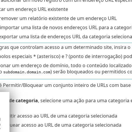
tar um endereço URL existente
remover um relatório existente de um endereço URL
importar uma lista de novos endereços URL para a categor
exportar uma lista de endereços URL da categoria selecion
gras que controlam acesso a um determinado site, insira
olos especiais * (asterisco) e ? (ponto de interrogação) 
ionar um endereço de domínio, todo o conteúdo localizado
lo
) serão bloqueados ou permitidos c
subdomain.domain.com
é Permitir/Bloquear um conjunto inteiro de URLs com base
ras de categoria
, selecione uma ação para uma categoria e
ada:
ermitir acesso ao URL de uma categoria selecionada
d
h
bloquear acesso ao URL de uma categoria selecionada
y