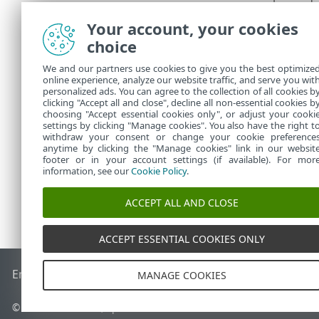
uma breve des
cada um dos 
Your account, your cookies
Depois da ati
choice
Os recursos d
We and our partners use cookies to give you the best optimize
online experience, analyze our website traffic, and serve you wit
Não há 
personalized ads. You can agree to the collection of all cookies b
clicking "Accept all and close", decline all non-essential cookies b
choosing "Accept essential cookies only", or adjust your cooki
settings by clicking "Manage cookies". You also have the right t
withdraw your consent or change your cookie preference
anytime by clicking the "Manage cookies" link in our websit
footer or in your account settings (if available). For mor
information, see our
Cookie Policy
.
ACCEPT ALL AND CLOSE
ACCEPT ESSENTIAL COOKIES ONLY
End of Life
Base de conhecimento ESET
Fórum ESET
ESET S
MANAGE COOKIES
© 1992 - 2026 ESET, spol. s r.o. - Todos os direitos reservados.