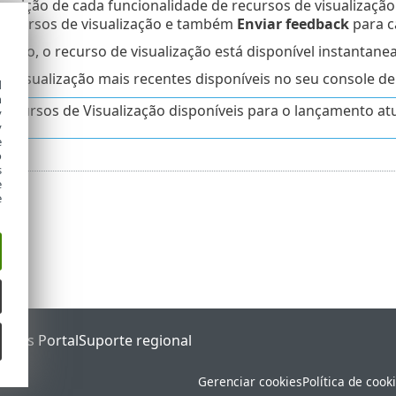
crição de cada funcionalidade de recursos de visualizaçã
recursos de visualização e também
Enviar feedback
para c
vação, o recurso de visualização está disponível instanta
e visualização mais recentes disponíveis no seu console d
d
h
recursos de Visualização disponíveis para o lançamento atu
y
y
e
o
s
e
e
tatus Portal
Suporte regional
Gerenciar cookies
Política de cook