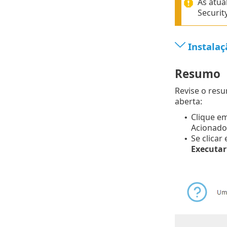
As atua
Securit
Instalaç
Resumo
Revise o res
aberta:
Clique e
•
Acionador
Se clicar
•
Executa