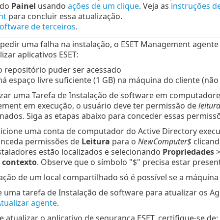
 do
Painel
usando
ações de um clique
. Veja as
instruções de
nt
para concluir essa atualização.
software de terceiros
.
pedir uma falha na instalação, o ESET Management agente rea
izar aplicativos ESET:
o repositório puder ser acessado
há espaço livre suficiente (1 GB) na máquina do cliente (não
izar uma Tarefa de Instalação de software em computado
ment em execução, o usuário deve ter permissão de
leitur
ados. Siga as etapas abaixo para conceder essas permissõ
icione uma conta de computador do Active Directory execu
nceda permissões de
Leitura
para o
NewComputer$
clicand
staladores estão localizados e selecionando
Propriedades
 contexto
. Observe que o símbolo "$" precisa estar presen
lação de um local compartilhado só é possível se a máquina
 uma tarefa de Instalação de software para atualizar os A
Atualizar agente
.
e atualizar o aplicativo de segurança ESET, certifique-se de: