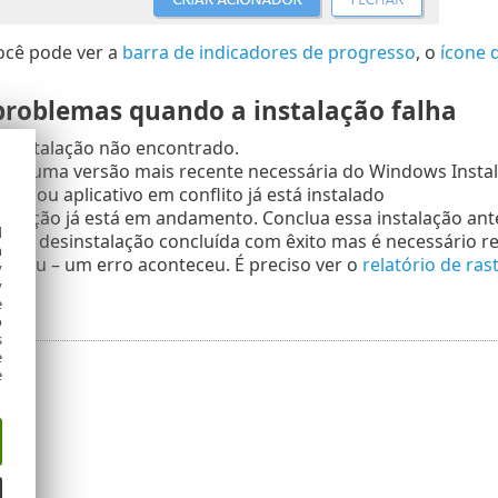
cê pode ver a
barra de indicadores de progresso
, o
ícone 
 problemas quando a instalação falha
e instalação não encontrado.
 ter uma versão mais recente necessária do Windows Install
são ou aplicativo em conflito já está instalado
talação já está em andamento. Conclua essa instalação ant
d
o ou desinstalação concluída com êxito mas é necessário re
h
falhou – um erro aconteceu. É preciso ver o
relatório de ra
y
.
y
e
o
s
e
e