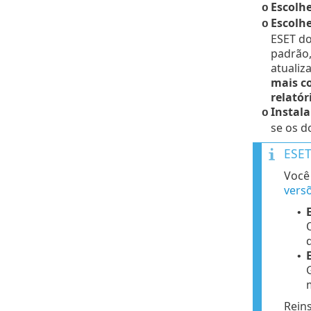
Escolhe
o
Escolhe
o
ESET do
padrão,
atualiz
mais c
relatór
Instala
o
se os d
ESET
Você 
vers
•
•
Reins