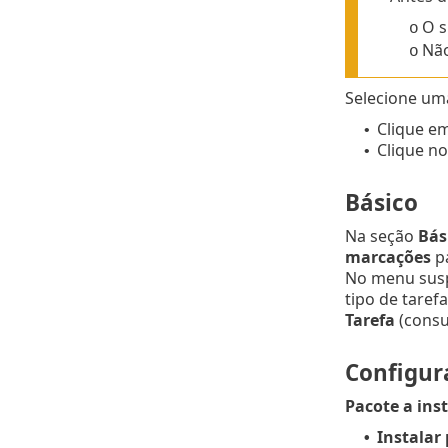
O s
o
Não
o
Selecione uma
Clique e
•
Clique no
•
Básico
Na seção
Bás
marcações
p
No menu su
tipo de taref
Tarefa
(consu
Configur
Pacote a inst
Instalar 
•