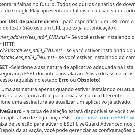
sentará falhas no futuro. Todos os outros cenários de dow
ão do Google Play apresentarão falhas e não são suportado
 por URL de pacote direto
– para especificar um URL com o p
de texto (não use um URL que exija autenticação):
server_address/ees_nt64_ENU.msi
– Se você estiver instalando 
r HTTP.
\pc22\install\ees_nt64_ENU.msi
– se você estiver instalando do
:\installs\ees_nt64_ENU.msi
– se você estiver instalando do cam
SET
–Selecione a assinatura de aplicativo adequada na lista 
 segurança ESET durante a instalação. A lista de assinatura
cesso (aquelas no estado
Erro
ou
Obsoleto
).
 uma assinatura apenas quando estiver instalando ou atuali
terar a assinatura atual para uma assinatura diferente.
ione uma assinatura ao atualizar um aplicativo já ativado.
LiveGuard
– a caixa de seleção estará disponível se você ti
um aplicativo de segurança ESET
compatível com o ESET Li
aixa de seleção para ativar o ESET LiveGuard Advanced nos
 Depois da ativação, você pode gerenciar as configuraçõe