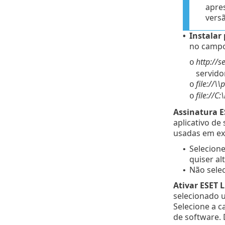
apre
vers
Instalar
•
no campo 
http://
o
servido
file://\
o
file://C
o
Assinatura E
aplicativo de
usadas em ex
Selecione
•
quiser al
Não selec
•
Ativar ESET 
selecionado 
Selecione a c
de software.