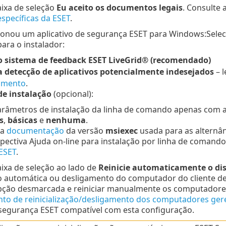
aixa de seleção
Eu aceito os documentos legais
. Consulte 
specíficas da ESET
.
ionou um aplicativo de segurança ESET para Windows:Seleci
para o instalador:
 o sistema de feedback ESET LiveGrid® (recomendado)
a detecção de aplicativos potencialmente indesejados
– 
imento
.
e instalação
(opcional):
arâmetros de instalação da linha de comando apenas com as
s
,
básicas
e
nenhuma
.
 a
documentação
da versão
msiexec
usada para as alternâ
spectiva Ajuda on-line para instalação por linha de comand
ESET
.
aixa de seleção ao lado de
Reinicie automaticamente o disp
ão automática ou desligamento do computador do cliente de
opção desmarcada e reiniciar manualmente os computadores
o de reinicialização/desligamento dos computadores ger
 segurança ESET compatível com esta configuração.