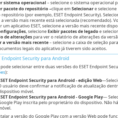
r sistema operacional
– selecione o sistema operacional pa
r pacote do repositório –
clique em
Selecionar
e selecione
 repositório (por exemplo, ESET Endpoint Security).
Seleci
 a versão mais recente está selecionada (recomendado). Vo
ar um aplicativo ESET, selecione a versão mais recente disp
onfigurações
, selecione
Exibir pacotes de legado
e selecio
io de alterações
para ver o relatório de alterações da vers
r a versão mais recente
– selecione a caixa de seleção para
ocumentos legais do aplicativo já tiverem sido aceitos.
 Endpoint Security para Android
pode selecionar entre duas versões do ESET Endpoint Secu
ões
):
ESET Endpoint Security para Android - edição Web
—Seleci
O usuário deve confirmar a notificação de atualização dent
dispositivo móvel.
ESET Endpoint Security para Android - Google Play
— Selec
Google Play inscrita pelo proprietário do dispositivo. Não h
móvel.
talar a versão do Google Play com a versão Web pode funci