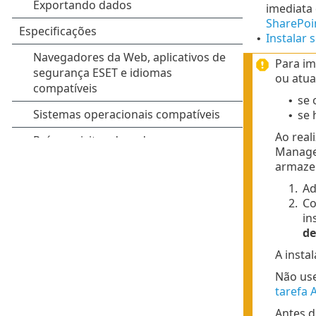
imediata
SharePoi
Instalar 
•
Para im
ou atual
se 
•
se 
•
Ao real
Manage
armazen
1.
Ad
2.
Co
in
de
A insta
Não use
tarefa 
Antes d