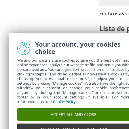
Em
Tarefas
vo
Lista de
Pacote d
•
Your account, your cookies
É preciso
•
choice
Outra ver
•
Outra ins
•
We and our partners use cookies to give you the best optimize
Instalaçã
•
online experience, analyze our website traffic, and serve you wit
A tarefa 
•
personalized ads. You can agree to the collection of all cookies b
instalador
clicking "Accept all and close", decline all non-essential cookies b
choosing "Accept essential cookies only", or adjust your cooki
settings by clicking "Manage cookies". You also have the right t
withdraw your consent or change your cookie preference
anytime by clicking the "Manage cookies" link in our websit
footer or in your account settings (if available). For mor
information, see our
Cookie Policy
.
ACCEPT ALL AND CLOSE