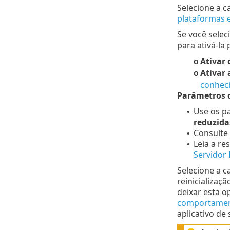
Selecione a c
plataformas e
Se você selec
para ativá-la 
Ativar
o
Ativar 
o
conhec
Parâmetros d
Use os p
•
reduzida
Consulte
•
Leia a re
•
Servidor 
Selecione a c
reinicializaç
deixar esta 
comportament
aplicativo de