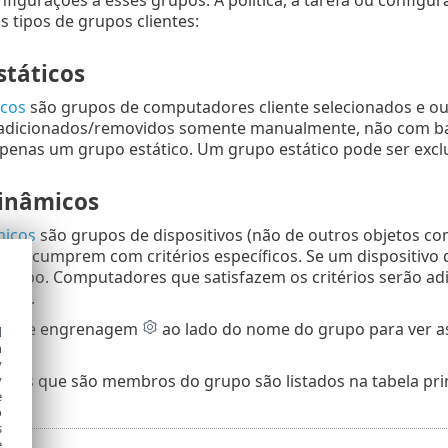
s tipos de grupos clientes:
státicos
icos
são grupos de computadores cliente selecionados e ou
adicionados/removidos somente manualmente, não com bas
enas um grupo estático. Um grupo estático pode ser excl
inâmicos
micos
são grupos de dispositivos (não de outros objetos c
ue cumprem com critérios específicos. Se um dispositivo do
grupo. Computadores que satisfazem os critérios serão ad
co”).
one de engrenagem
ao lado do nome do grupo para ver 
d
h
y
res que são membros do grupo são listados na tabela prin
y
e
o
s
e