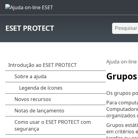
ESET PROTECT
Ajuda on-line
Grupos
Os grupos po
Para computad
Computadores
organizados 
Grupos estát
em critérios 
tarefas ou co