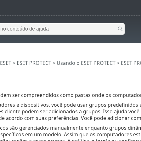
 ESET
>
ESET PROTECT
>
Usando o ESET PROTECT
>
ESET PR
dem ser compreendidos como pastas onde os computadores
ores e dispositivos, você pode usar grupos predefinidos 
 cliente podem ser adicionados a grupos. Isso ajuda você
de acordo com suas preferências. Você pode adicionar com
icos são gerenciados manualmente enquanto grupos dinâ
específicos em um modelo. Assim que os computadores esti
nfigurações a esses grupos. A política, a tarefa ou config