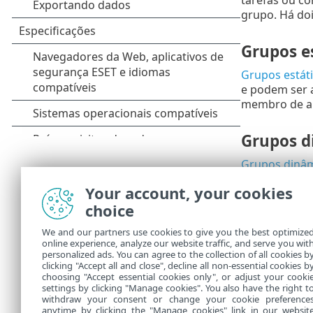
grupo. Há doi
Grupos e
Grupos estát
e podem ser 
membro de ap
Grupos d
Grupos dinâ
do grupo porq
Your account, your cookies
removido do 
choice
nome “dinâmi
Clique no íc
We and our partners use cookies to give you the best optimize
online experience, analyze our website traffic, and serve you wit
grupo
.
personalized ads. You can agree to the collection of all cookies b
Os computado
clicking "Accept all and close", decline all non-essential cookies b
choosing "Accept essential cookies only", or adjust your cooki
settings by clicking "Manage cookies". You also have the right t
withdraw your consent or change your cookie preference
anytime by clicking the "Manage cookies" link in our websit