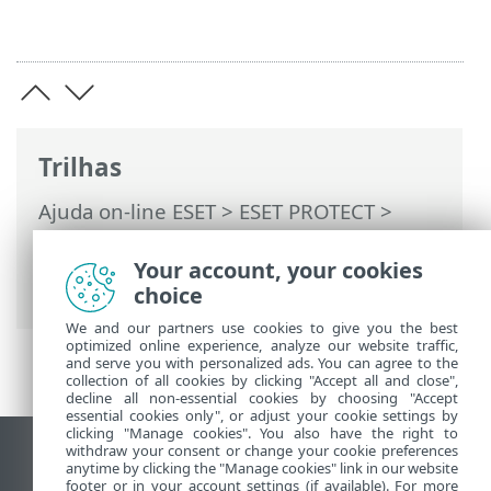
Trilhas
Ajuda on-line ESET
>
ESET PROTECT
>
Usando o ESET PROTECT
>
ESET PROTECT
Menu principal
>
Computadores
>
Your account, your cookies
Grupos
> Grupos estáticos
choice
We and our partners use cookies to give you the best
optimized online experience, analyze our website traffic,
and serve you with personalized ads. You can agree to the
collection of all cookies by clicking "Accept all and close",
decline all non-essential cookies by choosing "Accept
essential cookies only", or adjust your cookie settings by
clicking "Manage cookies". You also have the right to
withdraw your consent or change your cookie preferences
Ver site para desktop
anytime by clicking the "Manage cookies" link in our website
footer or in your account settings (if available). For more
End of Life