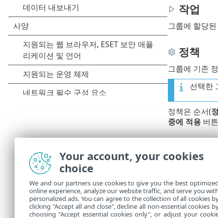
작업
그룹에 할당
정책
그룹에 기존 
선택한 
정책은 순서(
정
중에 적용
버튼
경고
Your account, your cookies
그룹의 컴퓨터
choice
We and our partners use cookies to give you the best optimize
제외
online experience, analyze our website traffic, and serve you wit
personalized ads. You can agree to the collection of all cookies b
그룹에 적용
clicking "Accept all and close", decline all non-essential cookies b
choosing "Accept essential cookies only", or adjust your cooki