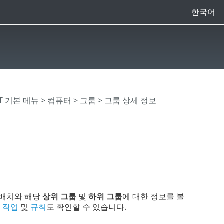
한국어
CT 기본 메뉴
>
컴퓨터
>
그룹
> 그룹 상세 정보
 배치와 해당
상위 그룹
및
하위 그룹
에 대한 정보를 볼
는
작업
및
규칙
도 확인할 수 있습니다.