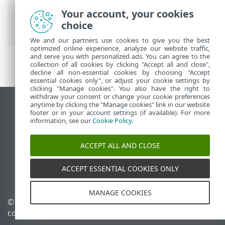
ESET 온라인 도움말
>
ESET PROTECT
>
Your account, your cookies
ESET PROTECT 사용
>
ESET PROTECT 기본
choice
메뉴
> 컴퓨터
We and our partners use cookies to give you the best
optimized online experience, analyze our website traffic,
and serve you with personalized ads. You can agree to the
collection of all cookies by clicking "Accept all and close",
decline all non-essential cookies by choosing "Accept
essential cookies only", or adjust your cookie settings by
clicking "Manage cookies". You also have the right to
withdraw your consent or change your cookie preferences
anytime by clicking the "Manage cookies" link in our website
데스크톱 사이트 보기
footer or in your account settings (if available). For more
End of Life
information, see our
Cookie Policy
.
ESET 지식 베이스
ACCEPT ALL AND CLOSE
ESET 포럼
ESET Status Portal
ACCEPT ESSENTIAL COOKIES ONLY
국가별 지원
MANAGE COOKIES
© 1992 - 2026 ESET, spol. s
쿠키 관리
r.o. - All rights reserved.
쿠키 정책