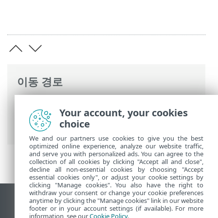
이동 경로
ESET 온라인 도움말
>
ESET PROTECT
>
Your account, your cookies
ESET PROTECT 사용
>
ESET PROTECT 기본
choice
메뉴
>
탐지
> 제외 생성
We and our partners use cookies to give you the best
optimized online experience, analyze our website traffic,
and serve you with personalized ads. You can agree to the
collection of all cookies by clicking "Accept all and close",
decline all non-essential cookies by choosing "Accept
essential cookies only", or adjust your cookie settings by
clicking "Manage cookies". You also have the right to
withdraw your consent or change your cookie preferences
anytime by clicking the "Manage cookies" link in our website
데스크톱 사이트 보기
footer or in your account settings (if available). For more
End of Life
information, see our
Cookie Policy
.