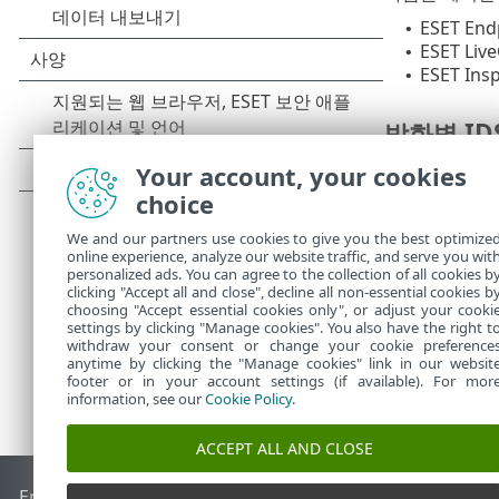
ESET Endp
•
ESET Liv
•
ESET Ins
•
방화벽 ID
Your account, your cookies
다음 ESET 
choice
Windows 
•
Windows 
•
We and our partners use cookies to give you the best optimize
online experience, analyze our website traffic, and serve you wit
personalized ads. You can agree to the collection of all cookies b
clicking "Accept all and close", decline all non-essential cookies b
choosing "Accept essential cookies only", or adjust your cooki
settings by clicking "Manage cookies". You also have the right t
withdraw your consent or change your cookie preference
anytime by clicking the "Manage cookies" link in our websit
footer or in your account settings (if available). For mor
information, see our
Cookie Policy
.
ACCEPT ALL AND CLOSE
End of Life
ESET 지식 베이스
ESET 포럼
ESET Status Portal
국