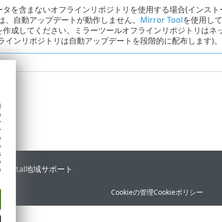
ータを含まないオフラインリポジトリを使用する場合(インスト
)は、自動アップデートが動作しません。
Mirror Tool
を使用し
を作成してください。ミラーツールオフラインリポジトリはネ
ンラインリポジトリは自動アップデートを段階的に配布します)。
d
h
y
y
e
o
s
e
 Portal
地域サポート
e
Cookieの管理
Cookieポリシー