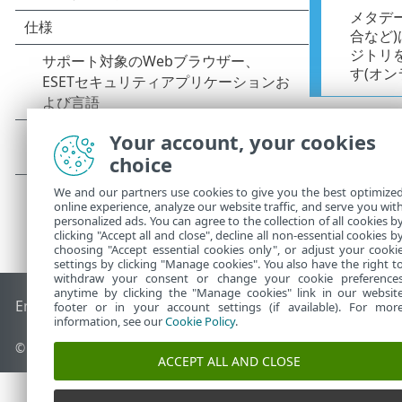
メタデ
合など
ジトリ
す(オ
Your account, your cookies
choice
We and our partners use cookies to give you the best optimize
online experience, analyze our website traffic, and serve you wit
personalized ads. You can agree to the collection of all cookies b
clicking "Accept all and close", decline all non-essential cookies b
choosing "Accept essential cookies only", or adjust your cooki
settings by clicking "Manage cookies". You also have the right t
withdraw your consent or change your cookie preference
anytime by clicking the "Manage cookies" link in our websit
End of Life
ESETナレッジベース
ESETフォーラム
ESET Status
footer or in your account settings (if available). For mor
information, see our
Cookie Policy
.
© 1992 - 2026 ESET, spol. s r.o. - All rights reserved.
ACCEPT ALL AND CLOSE