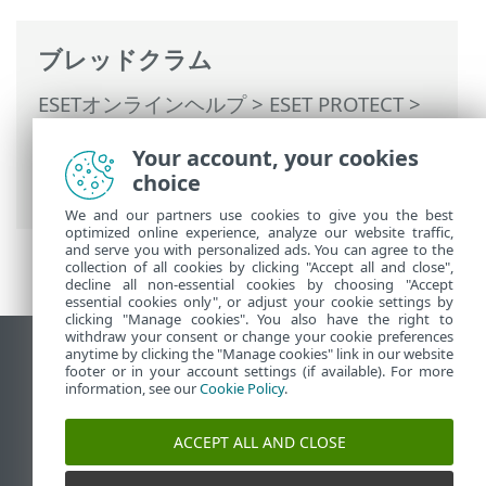
ブレッドクラム
ESETオンラインヘルプ
>
ESET PROTECT
>
ESET PROTECTの使用
>
マネージドサービ
Your account, your cookies
スプロバイダー向けESET PROTECT
> MSP
choice
ユーザー
We and our partners use cookies to give you the best
optimized online experience, analyze our website traffic,
and serve you with personalized ads. You can agree to the
collection of all cookies by clicking "Accept all and close",
decline all non-essential cookies by choosing "Accept
essential cookies only", or adjust your cookie settings by
clicking "Manage cookies". You also have the right to
withdraw your consent or change your cookie preferences
anytime by clicking the "Manage cookies" link in our website
デスクトップサイトの表示
footer or in your account settings (if available). For more
End of Life
information, see our
Cookie Policy
.
ESETナレッジベース
ACCEPT ALL AND CLOSE
ESETフォーラム
ESET Status Portal