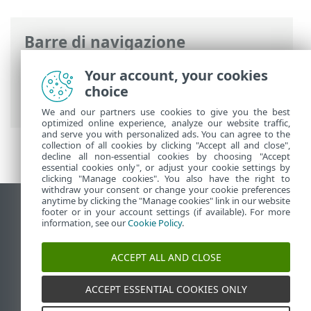
Barre di navigazione
Guida online ESET
>
ESET PROTECT
>
Your account, your cookies
Utilizzo di ESET PROTECT
>
ESET PROTECT
choice
Menu principale
> Gestione patch
We and our partners use cookies to give you the best
optimized online experience, analyze our website traffic,
and serve you with personalized ads. You can agree to the
collection of all cookies by clicking "Accept all and close",
decline all non-essential cookies by choosing "Accept
essential cookies only", or adjust your cookie settings by
clicking "Manage cookies". You also have the right to
withdraw your consent or change your cookie preferences
anytime by clicking the "Manage cookies" link in our website
Visualizza sito desktop
footer or in your account settings (if available). For more
information, see our
Cookie Policy
.
End of Life
ESET Knowledge Base
ACCEPT ALL AND CLOSE
Forum ESET
ESET Status Portal
ACCEPT ESSENTIAL COOKIES ONLY
Supporto regionale