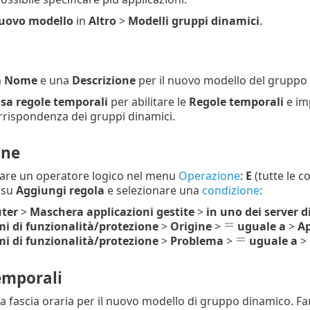
ovo modello
in
Altro
>
Modelli gruppi dinamici
.
n
Nome
e una
Descrizione
per il nuovo modello del gruppo
sa regole temporali
per abilitare le
Regole temporali
e im
corrispondenza dei gruppi dinamici.
one
are un operatore logico nel menu
Operazione
:
E
(tutte le c
c su
Aggiungi regola
e selezionare una
condizione
:
ter
>
Maschera applicazioni gestite
>
in uno dei server d
i di funzionalità/protezione
>
Origine
>
uguale a
>
Ap
i di funzionalità/protezione
>
Problema
>
uguale a
>
emporali
 fascia oraria per il nuovo modello di gruppo dinamico. Far