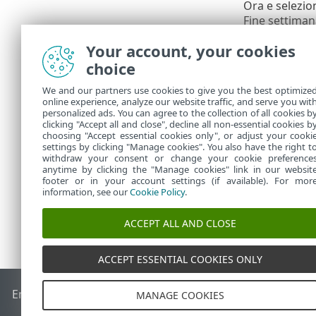
Ora e selezi
Fine settimana
Dopo aver imp
Your account, your cookies
possibile agg
choice
Riepilog
We and our partners use cookies to give you the best optimize
online experience, analyze our website traffic, and serve you wit
Rivedere le i
personalized ads. You can agree to the collection of all cookies b
tutti i model
clicking "Accept all and close", decline all non-essential cookies b
choosing "Accept essential cookies only", or adjust your cooki
settings by clicking "Manage cookies". You also have the right t
withdraw your consent or change your cookie preference
anytime by clicking the "Manage cookies" link in our websit
footer or in your account settings (if available). For mor
information, see our
Cookie Policy
.
ACCEPT ALL AND CLOSE
ACCEPT ESSENTIAL COOKIES ONLY
End of Life
ESET Knowledge Base
Forum ESET
ESET Status 
MANAGE COOKIES