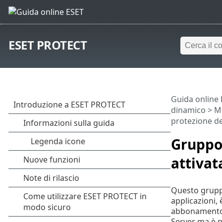
ESET PROTECT
Guida online
dinamico
>
M
protezione de
Gruppo 
attivat
Questo gruppo
applicazioni,
abbonamento a
Server ma è po