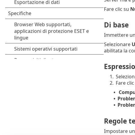
Fare clic su
Nu
Di base
Immettere u
Selezionare
U
abilitata la 
Espressi
1.
Selezion
2.
Fare cli
Compu
•
Problem
•
Problem
•
Regole t
Impostare una