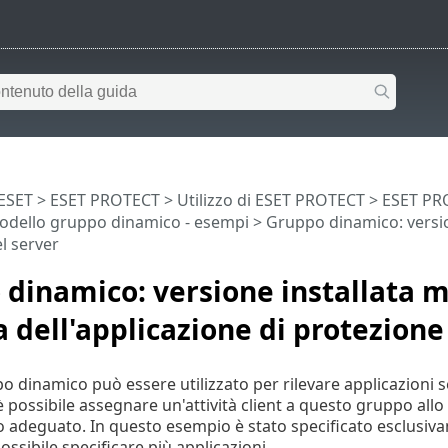
 ESET
>
ESET PROTECT
>
Utilizzo di ESET PROTECT
>
ESET PR
odello gruppo dinamico - esempi
> Gruppo dinamico: version
l server
dinamico: versione installata 
a dell'applicazione di protezione
 dinamico può essere utilizzato per rilevare applicazioni se
 è possibile assegnare un'attività client a questo gruppo all
deguato. In questo esempio è stato specificato esclusiva
ssibile specificare più applicazioni.