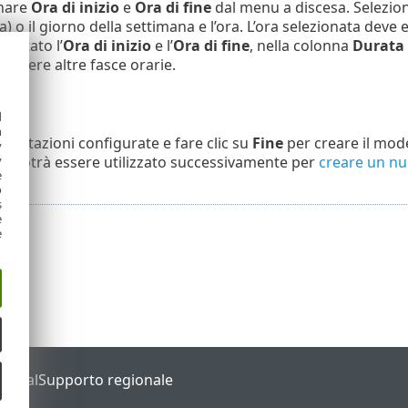
onare
Ora di inizio
e
Ora di fine
dal menu a discesa. Selezion
) o il giorno della settimana e l’ora. L’ora selezionata deve
ostato l’
Ora di inizio
e l’
Ora di fine
, nella colonna
Durata
iungere altre fasce orarie.
o
d
h
mpostazioni configurate e fare clic su
Fine
per creare il mode
y
li e potrà essere utilizzato successivamente per
creare un n
y
e
o
s
e
e
Portal
Supporto regionale