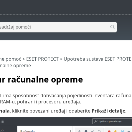
ine pomoć
>
ESET PROTECT
>
Upotreba sustava ESET PROTE
unalne opreme
ar računalne opreme
 ima sposobnost dohvaćanja pojedinosti inventara računal
 RAM-u, pohrani i procesoru uređaja.
nala
, kliknite povezani uređaj i odaberite
Prikaži detalje
.