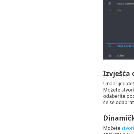
Izvješća
Unaprijed de
Možete stvori
odaberite pod
će se odabrat
Dinamičk
Možete
stvor