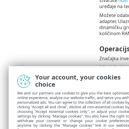
stvarate
novi
uređaje na te
Možete odabra
adapter, Ulaz
dinamičku gru
količinom RA
Operacij
Značajka inv
* Instalirajte
mogao ispravn
Your account, your cookies
choice
Distribucijs
Debian
,
Ubu
We and our partners use cookies to give you the best optimize
online experience, analyze our website traffic, and serve you wit
Red Hat
personalized ads. You can agree to the collection of all cookies b
OpenSUSE
clicking "Accept all and close", decline all non-essential cookies b
choosing "Accept essential cookies only", or adjust your cooki
settings by clicking "Manage cookies". You also have the right t
withdraw your consent or change your cookie preference
anytime by clicking the "Manage cookies" link in our websit