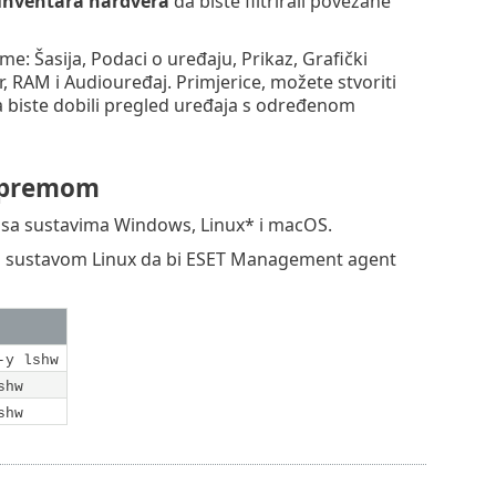
inventara hardvera
da biste filtrirali povezane
 Šasija, Podaci o uređaju, Prikaz, Grafički
, RAM i Audiouređaj. Primjerice, možete stvoriti
a biste dobili pregled uređaja s određenom
 opremom
sa sustavima Windows, Linux* i macOS.
im sustavom Linux da bi ESET Management agent
-y lshw
shw
shw