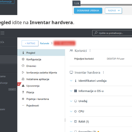
egled
idite na
Inventar hardvera
.