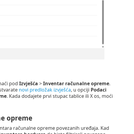
naći pod
Izvješća
>
Inventar računalne opreme
.
 stvarate
novi predložak izvješća
, u opciji
Podaci
eme
. Kada dodajete prvi stupac tablice ili X os, moći
ne opreme
entara računalne opreme povezanih uređaja. Kad