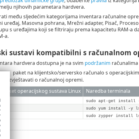
 predložak dinamičke grupe
, odaberite
pravila
iz kategorija
melju njihovih parametara hardvera.
ti među sljedećim kategorijama inventara računalne opreme:
ni uređaj, Masovna pohrana, Mrežni adapter, Pisač, Procesor
pu s uređajima koji se filtriraju prema kapacitetu RAM-a d
M-a.
ski sustavi kompatibilni s računalnom
entara hardvera dostupna je na svim
podržanim
računalima 
paket na klijentsko/serversko računalo s operacijsk
lshw
o izvještavati o računalnoj opremi.
ki paket operacijskog sustava Linux
Naredba terminala
ntu
d
sudo apt-get install 
h
sudo yum install -y l
y
y
sudo zypper install l
e
o
s
e