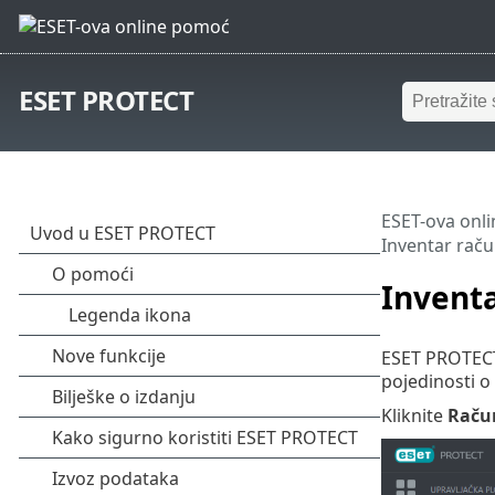
ESET PROTECT
ESET-ova onl
Inventar rač
Invent
ESET PROTECT
pojedinosti o
Kliknite
Raču