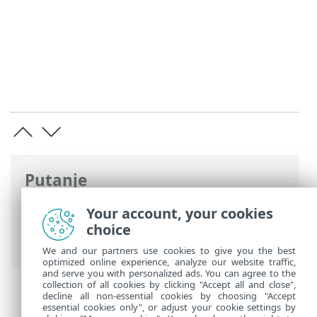
Putanje
ESET-ova online pomoć
>
ESET PROTECT
>
Your account, your cookies
Specifikacije
> Podržani operacijski
choice
sustavi
We and our partners use cookies to give you the best
optimized online experience, analyze our website traffic,
and serve you with personalized ads. You can agree to the
collection of all cookies by clicking "Accept all and close",
decline all non-essential cookies by choosing "Accept
essential cookies only", or adjust your cookie settings by