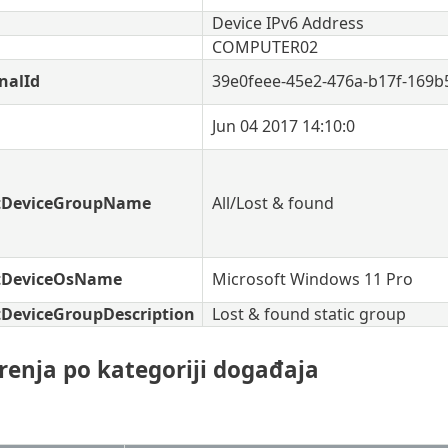
Device IPv6 Address
COMPUTER02
nalId
39e0feee-45e2-476a-b17f-169b
Jun 04 2017 14:10:0
ctDeviceGroupName
All/Lost & found
ctDeviceOsName
Microsoft Windows 11 Pro
tDeviceGroupDescription
Lost & found static group
renja po kategoriji događaja