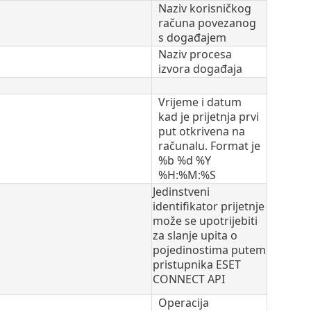
Naziv korisničkog
računa povezanog
s događajem
Naziv procesa
izvora događaja
Vrijeme i datum
kad je prijetnja prvi
put otkrivena na
računalu. Format je
%b %d %Y
%H:%M:%S
Jedinstveni
identifikator prijetnje
može se upotrijebiti
za slanje upita o
pojedinostima putem
pristupnika ESET
CONNECT API
Operacija