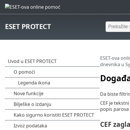
ESET PROTECT
ESET-ova onl
dnevnika u S
Događaj
Da biste filt
CEF je tekstni
popis parova k
CEF zagla