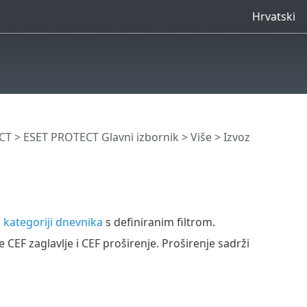
Hrvatski
CT
>
ESET PROTECT Glavni izbornik
>
Više
>
Izvoz
o kategoriji dnevnika
s definiranim filtrom.
e CEF zaglavlje i CEF proširenje. Proširenje sadrži