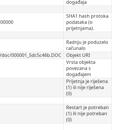
događaja
SHA1 hash protoka
000000
podataka (o
prijetnjama).
Radnju je poduzelo
računalo
ds/doc/000001_5dc5c46b.DOC
Objekt URI
Vrsta objekta
povezana s
događajem
Prijetnja je riješena
(1) ili nije riješena
(0)
Restart je potreban
(1) ili nije potreban
(0)