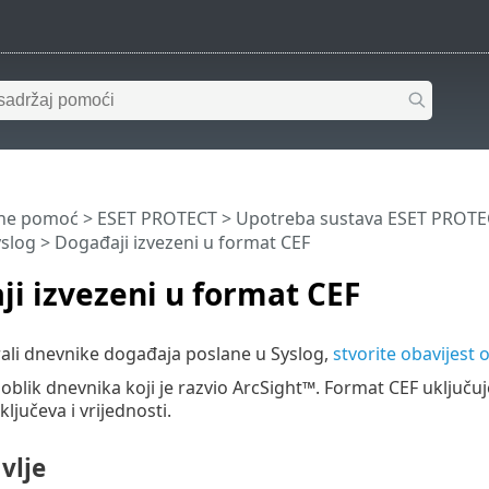
ine pomoć
>
ESET PROTECT
>
Upotreba sustava ESET PROTE
yslog
> Događaji izvezeni u format CEF
i izvezeni u format CEF
rirali dnevnike događaja poslane u Syslog,
stvorite obavijest 
 oblik dnevnika koji je razvio ArcSight™. Format CEF uključuj
ljučeva i vrijednosti.
vlje