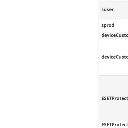
suser
sprod
deviceCus
deviceCust
ESETProtec
ESETProtec