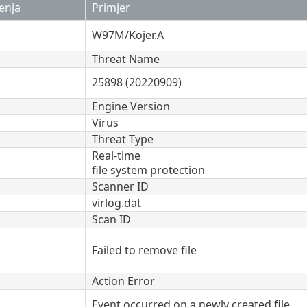
enja
Primjer
W97M/Kojer.A
Threat Name
25898 (20220909)
Engine Version
Virus
Threat Type
Real-time
file system protection
Scanner ID
virlog.dat
Scan ID
Failed to remove file
Action Error
Event occurred on a newly created file