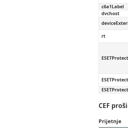
c6a1Label
dvchost
deviceExter
rt
ESETProte
ESETProte
ESETProtec
CEF proši
Prijetnje