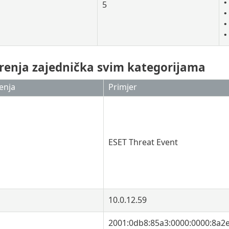
•
5
•
•
•
irenja zajednička svim kategorijama
enja
Primjer
ESET Threat Event
10.0.12.59
2001:0db8:85a3:0000:0000:8a2