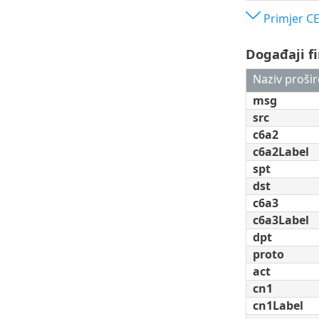
Primjer CE
Događaji f
Naziv prošir
msg
src
c6a2
c6a2Label
spt
dst
c6a3
c6a3Label
dpt
proto
act
cn1
cn1Label