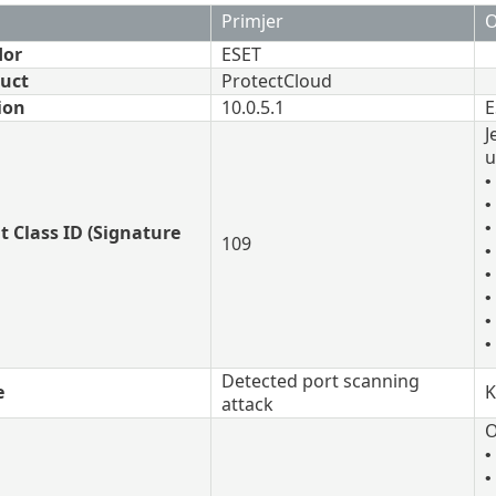
Primjer
O
dor
ESET
duct
ProtectCloud
ion
10.0.5.1
E
J
u
•
•
•
t Class ID (Signature
109
•
•
•
•
•
Detected port scanning
e
K
attack
O
•
•