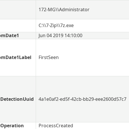
172-MG\\Administrator
C:\\7-Zip\\7z.exe
tomDate1
Jun 04 2019 14:10:00
omDate1Label
FirstSeen
tDetectionUuid
4a1e0af2-ed5f-42cb-bb29-eee2600d57c7
tOperation
ProcessCreated