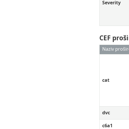
Severity
CEF proš
Naziv prošir
cat
dvc
c6a1