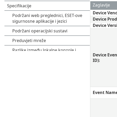
Zaglavlje
Device Ven
Device Pro
Device Vers
Device Even
ID):
Event Nam