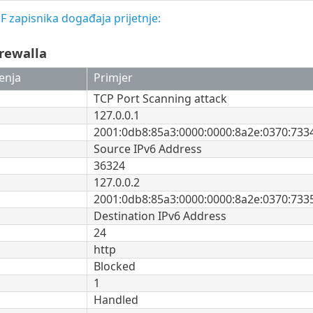
F zapisnika događaja prijetnje:
irewalla
enja
Primjer
TCP Port Scanning attack
127.0.0.1
2001:0db8:85a3:0000:0000:8a2e:0370:733
Source IPv6 Address
36324
127.0.0.2
2001:0db8:85a3:0000:0000:8a2e:0370:733
Destination IPv6 Address
24
http
Blocked
1
Handled