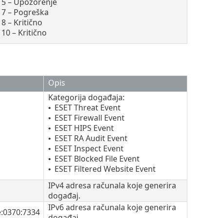
5 – Upozorenje
7 – Pogreška
8 – Kritično
10 – Kritično
Opis
Kategorija događaja:
ESET Threat Event
•
ESET Firewall Event
•
ESET HIPS Event
•
ESET RA Audit Event
•
ESET Inspect Event
•
ESET Blocked File Event
•
ESET Filtered Website Event
•
IPv4 adresa računala koje generira
događaj.
IPv6 adresa računala koje generira
e:0370:7334
događaj.