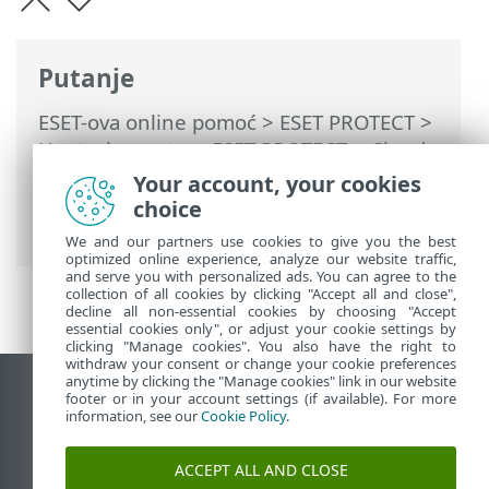
Putanje
ESET-ova online pomoć
>
ESET PROTECT
>
Upotreba sustava ESET PROTECT
>
Cloud
Mobile Device Management
>
Your account, your cookies
Upravljanje mobilnim uređajima
> Cloud
choice
MDM konfiguracijski profili
We and our partners use cookies to give you the best
optimized online experience, analyze our website traffic,
and serve you with personalized ads. You can agree to the
collection of all cookies by clicking "Accept all and close",
decline all non-essential cookies by choosing "Accept
essential cookies only", or adjust your cookie settings by
clicking "Manage cookies". You also have the right to
withdraw your consent or change your cookie preferences
anytime by clicking the "Manage cookies" link in our website
Prikaži stranicu za radnu površinu
footer or in your account settings (if available). For more
information, see our
Cookie Policy
.
End of Life
ESET-ova baza znanja
ACCEPT ALL AND CLOSE
ESET-ov forum