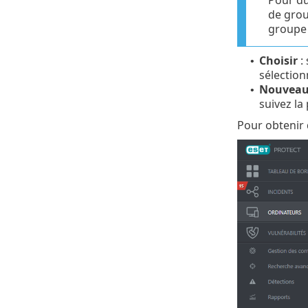
de grou
groupe d
Choisir
: 
•
sélection
Nouvea
•
suivez l
Pour obtenir 