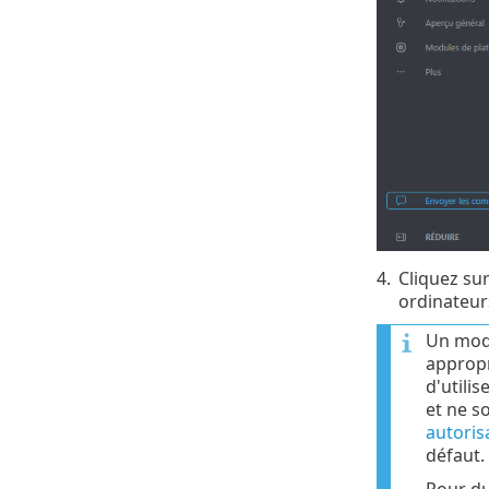
4.
Cliquez su
ordinateurs
Un modè
appropr
d'utili
et ne s
autoris
défaut.
Pour dup