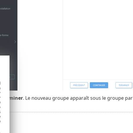
d
h
y
r
Terminer
. Le nouveau groupe apparaît sous le groupe par
y
e
o
s
e
e