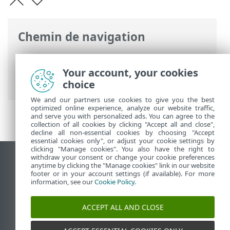
Chemin de navigation
Aide en ligne ESET
>
ESET PROTECT
>
Utilisation d'ESET PROTECT
>
ESET
Your account, your cookies
PROTECT Menu principal
> Ordinateurs
choice
We and our partners use cookies to give you the best
optimized online experience, analyze our website traffic,
and serve you with personalized ads. You can agree to the
collection of all cookies by clicking "Accept all and close",
decline all non-essential cookies by choosing "Accept
essential cookies only", or adjust your cookie settings by
clicking "Manage cookies". You also have the right to
withdraw your consent or change your cookie preferences
Afficher le site des postes de travail
anytime by clicking the "Manage cookies" link in our website
footer or in your account settings (if available). For more
End of Life
information, see our
Cookie Policy
.
Base de connaissances ESET
Forum ESET
ACCEPT ALL AND CLOSE
ESET Status Portal
Support régional