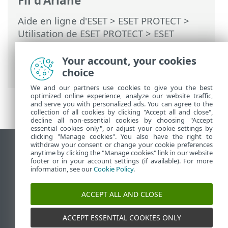
Fil d'Ariane
Aide en ligne d'ESET
>
ESET PROTECT
>
Utilisation de ESET PROTECT
>
ESET
PROTECT Menu principal
>
Tâches
>
Tâches client
> Envoyer un fichier à ESET
Your account, your cookies
LiveGuard
choice
We and our partners use cookies to give you the best
optimized online experience, analyze our website traffic,
and serve you with personalized ads. You can agree to the
collection of all cookies by clicking "Accept all and close",
decline all non-essential cookies by choosing "Accept
essential cookies only", or adjust your cookie settings by
clicking "Manage cookies". You also have the right to
withdraw your consent or change your cookie preferences
Afficher le site pour ordinateur de bureau
anytime by clicking the "Manage cookies" link in our website
footer or in your account settings (if available). For more
End of Life
information, see our
Cookie Policy
.
Base de connaissances ESET
Forum ESET
ACCEPT ALL AND CLOSE
ESET Status Portal
Assistance régionale
ACCEPT ESSENTIAL COOKIES ONLY