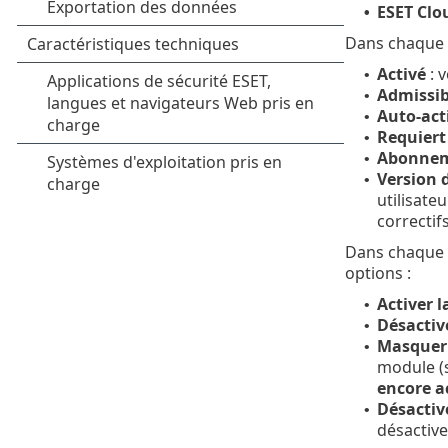
ESET Clo
•
Dans chaque m
Activé
: 
•
Admissibl
•
Auto-act
•
Requiert 
•
Abonnem
•
Version d
•
utilisate
correctifs
Dans chaque m
options :
Activer l
•
Désactiv
•
Masquer 
•
module (s
encore a
Désactiv
•
désactive