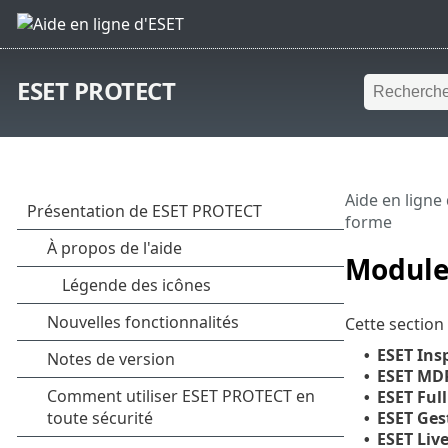
ESET PROTECT
Aide en ligne
forme
Module
Cette section
ESET Ins
•
ESET MD
•
ESET Ful
•
ESET Gest
•
ESET Liv
•