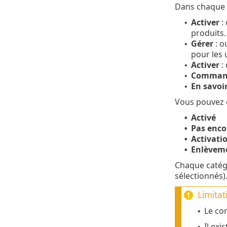
Dans chaque m
Activer
: 
•
produits.
Gérer
: o
•
pour les 
Activer
: 
•
Comman
•
En savoir
•
Vous pouvez c
Activé
•
Pas enco
•
Activati
•
Enlèveme
•
Chaque catégo
sélectionnés)
Limita
Le com
•
Il exi
•