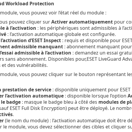
ud Workload Protection
odule, vous pouvez voir l’état réel du module :
vous pouvez cliquer sur
Activer automatiquement
pour con
e à l’activation
: les périphériques sont admissibles à l’acti
ivé
: l’activation automatique globale est configurée.
l’activation d’ESET Inspect
: requis et disponible pour ESE
ent admissible manquant
: abonnement manquant pour le
’essai admissible à l’activation
: demandez un essai gratui
urs sans abonnement. Disponibles pour,ESET LiveGuard Adva
 et des vulnérabilités.
odule, vous pouvez cliquer sur le bouton représentant les
a prestation de service
: disponible uniquement pour ESET M
er l’activation automatique
: disponible lorsque l’option
A
le badge
: masque le badge bleu à côté des
modules de p
auf ESET Full Disk Encryption) peut être déployé. Le nomb
ctivés
.
er
(le nom du module) : l’activation automatique doit être d
r le module, vous devez sélectionner des cibles et cliquer s