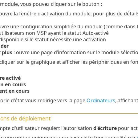
odule, vous pouvez cliquer sur le bouton :
ouvre la fenêtre d’activation du module; pour plus de détails
uvre une configuration simplifiée du module (comme dans 
utilisateurs non MSP ayant le statut Auto-activé
disponible si le statut nécessite une activation
der
 plus
: ouvre une page d’information sur le module sélecti
liquer sur le graphique et afficher les périphériques en fonc
re activé
on en cours
nt en cours
rie d'état vous redirige vers la page
Ordinateurs
, affichan
.
tions de déploiement
pte d'utilisateur requiert l'autorisation
d'écriture
pour acti
ste une option unique pour essayer cette fonctionnalité par