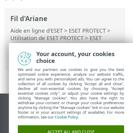
Fil d'Ariane
Aide en ligne d'ESET
>
ESET PROTECT
>
Utilisation de ESET PROTECT
>
ESET
PROTECT Menu principal
>
Tâches
>
Tâches client
> Exporter la configuration
Your account, your cookies
des applications gérées
choice
We and our partners use cookies to give you the best
optimized online experience, analyze our website traffic,
and serve you with personalized ads. You can agree to the
collection of all cookies by clicking "Accept all and close",
decline all non-essential cookies by choosing "Accept
essential cookies only", or adjust your cookie settings by
clicking "Manage cookies". You also have the right to
withdraw your consent or change your cookie preferences
Afficher le site pour ordinateur de bureau
anytime by clicking the "Manage cookies" link in our website
footer or in your account settings (if available). For more
End of Life
information, see our
Cookie Policy
.
Base de connaissances ESET
Forum ESET
ACCEPT ALL AND CLOSE