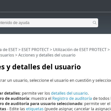
a de ESET
>
ESET PROTECT
>
Utilización de ESET PROTECT
>
suarios
> Acciones y detalles del usuario
s y detalles del usuario
rar un usuario, seleccione el usuario en cuestión y seleccio
r detalles
: permite ver los
detalles del usuario
.
ro de auditoría
: muestra el
Registro de auditoría
de todos 
ro de auditoría para usuario seleccionado
: permite ver e
tas
-
Edite las
etiquetas
(puede asignar, cancelar la asignació