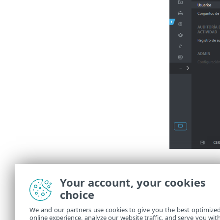
Detalles 
Your account, your cookies
Hay dos secci
choice
Visión g
•
We and our partners use cookies to give you the best optimize
parte infe
online experience, analyze our website traffic, and serve you wit