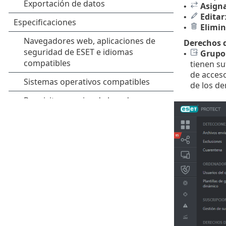
Asigna
•
Editar
•
Elimin
•
Derechos 
Grupo
•
tienen su
de acces
de los de