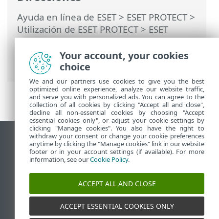
Ayuda en línea de ESET
>
ESET PROTECT
>
Utilización de ESET PROTECT
>
ESET
PROTECT Menú principal
>
Más
>
Derechos de acceso
>
Usuarios
>
Your account, your cookies
Usuarios asignados
choice
We and our partners use cookies to give you the best
optimized online experience, analyze our website traffic,
and serve you with personalized ads. You can agree to the
collection of all cookies by clicking "Accept all and close",
decline all non-essential cookies by choosing "Accept
essential cookies only", or adjust your cookie settings by
clicking "Manage cookies". You also have the right to
withdraw your consent or change your cookie preferences
Ver sitio para ordenador
anytime by clicking the "Manage cookies" link in our website
footer or in your account settings (if available). For more
End of Life
information, see our
Cookie Policy
.
Base de conocimiento de ESET
Foro de ESET
ACCEPT ALL AND CLOSE
ESET Status Portal
Soporte técnico regional
ACCEPT ESSENTIAL COOKIES ONLY