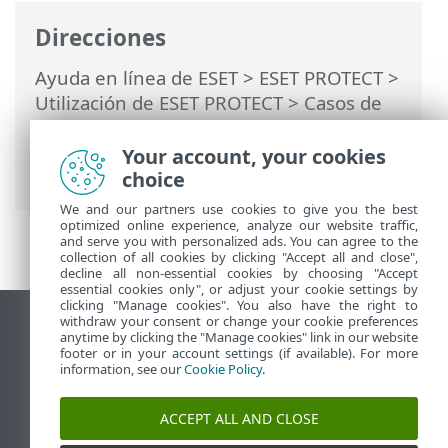
Direcciones
Ayuda en línea de ESET
>
ESET PROTECT
>
Utilización de ESET PROTECT
>
Casos de
migración ESET PROTECT
> Migración a
Cloud MDM (desde ESET PROTECT on-
Your account, your cookies
prem)
choice
We and our partners use cookies to give you the best
optimized online experience, analyze our website traffic,
and serve you with personalized ads. You can agree to the
collection of all cookies by clicking "Accept all and close",
decline all non-essential cookies by choosing "Accept
essential cookies only", or adjust your cookie settings by
clicking "Manage cookies". You also have the right to
withdraw your consent or change your cookie preferences
Ver sitio para ordenador
anytime by clicking the "Manage cookies" link in our website
footer or in your account settings (if available). For more
End of Life
information, see our
Cookie Policy
.
Base de conocimiento de ESET
Foro de ESET
ACCEPT ALL AND CLOSE
ESET Status Portal