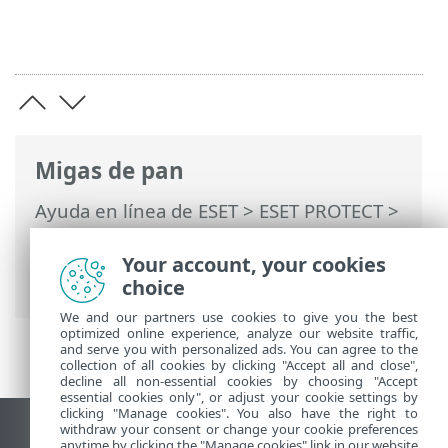
Migas de pan
Ayuda en línea de ESET
>
ESET PROTECT
>
Usar ESET PROTECT
>
ESET PROTECT
Menú principal
>
Tablero
> Exploración
Your account, your cookies
en profundidad
choice
We and our partners use cookies to give you the best
optimized online experience, analyze our website traffic,
and serve you with personalized ads. You can agree to the
collection of all cookies by clicking "Accept all and close",
decline all non-essential cookies by choosing "Accept
essential cookies only", or adjust your cookie settings by
clicking "Manage cookies". You also have the right to
withdraw your consent or change your cookie preferences
Ver sitio del escritorio
anytime by clicking the "Manage cookies" link in our website