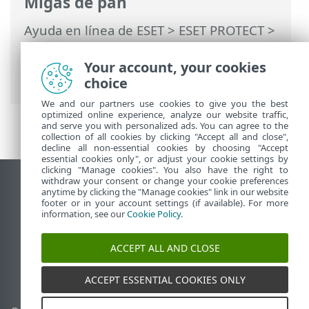
Migas de pan
Ayuda en línea de ESET
>
ESET PROTECT
>
Usar ESET PROTECT
>
ESET PROTECT
Menú principal
>
Equipos
>
Grupos
>
Your account, your cookies
Grupos dinámicos
choice
We and our partners use cookies to give you the best
optimized online experience, analyze our website traffic,
and serve you with personalized ads. You can agree to the
collection of all cookies by clicking "Accept all and close",
decline all non-essential cookies by choosing "Accept
essential cookies only", or adjust your cookie settings by
clicking "Manage cookies". You also have the right to
withdraw your consent or change your cookie preferences
Ver sitio del escritorio
anytime by clicking the "Manage cookies" link in our website
footer or in your account settings (if available). For more
End of Life
information, see our
Cookie Policy
.
Base de conocimiento de ESET
Foro de ESET
ACCEPT ALL AND CLOSE
ESET Status Portal
Soporte regional
ACCEPT ESSENTIAL COOKIES ONLY