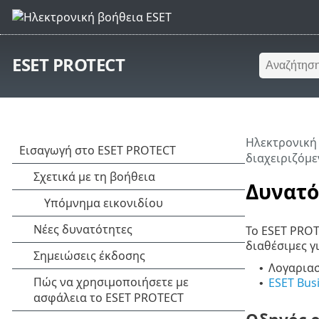
ESET PROTECT
Ηλεκτρονική
διαχειριζόμ
Δυνατό
Το ESET PROT
διαθέσιμες γ
Λογαρια
•
ESET Bus
•