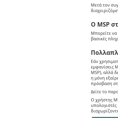
Μετά τον συγ
διαχειριζόμ
Ο MSP σ
Μπορείτε να
βασικές πληρ
Πολλαπλέ
Εάν χρησιμοπ
εμφανίσεις M
MSP), αλλά δ
η μόνη εξαίρε
πρόσβαση στι
Δείτε το παρ
Ο χρήστης MS
υπολογιστές 
διαχωρίζοντα