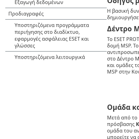
Οδηγός 
Η βασική δυν
δημιουργήσε
Δέντρο 
Το ESET PROT
δομή MSP. Το
αντιπροσωπεύ
στο Δέντρο M
και ομάδες τ
MSP στην Κο
Ομάδα κ
Μετά από το 
πρόσβασης
Κ
ομάδα του αν
μπορείτε να