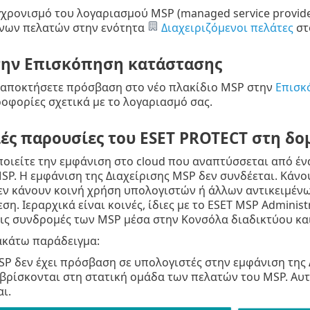
χρονισμό του λογαριασμού MSP (managed service provider
ενων πελατών στην ενότητα
Διαχειριζόμενοι πελάτες
στ
την Επισκόπηση κατάστασης
 αποκτήσετε πρόσβαση στο νέο πλακίδιο MSP στην
Επισκ
οφορίες σχετικά με το λογαριασμό σας.
ς παρουσίες του ESET PROTECT στη δο
οιείτε την εμφάνιση στο cloud που αναπτύσσεται από έν
SP. Η εμφάνιση της Διαχείρισης MSP δεν συνδέεται. Κάνου
εν κάνουν κοινή χρήση υπολογιστών ή άλλων αντικειμένων
ση. Ιεραρχικά είναι κοινές, ίδιες με το ESET MSP Adminis
ς συνδρομές των MSP μέσα στην Κονσόλα διαδικτύου και ν
ακάτω παράδειγμα:
P δεν έχει πρόσβαση σε υπολογιστές στην εμφάνιση της Δ
βρίσκονται στη στατική ομάδα των πελατών του MSP. Αυτό
ι.