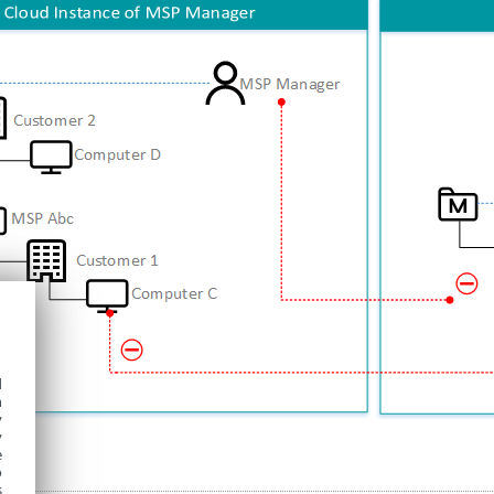
d
h
y
y
e
o
s