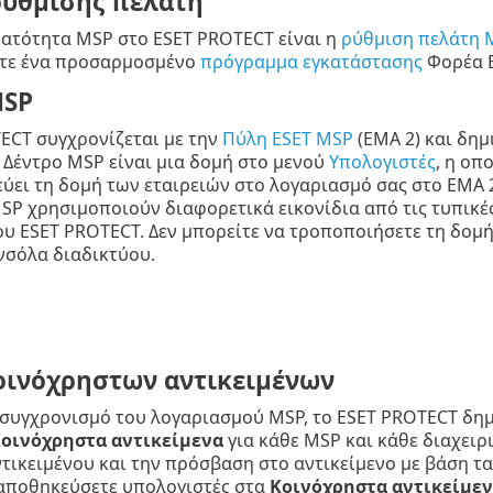
ρύθμισης πελάτη
ατότητα MSP στο ESET PROTECT είναι η
ρύθμιση πελάτη 
τε ένα προσαρμοσμένο
πρόγραμμα εγκατάστασης
Φορέα E
MSP
ECT συγχρονίζεται με την
Πύλη ESET MSP
(EMA 2) και δημ
 Δέντρο MSP είναι μια δομή στο μενού
Υπολογιστές
, η οπ
ει τη δομή των εταιρειών στο λογαριασμό σας στο EMA 2
SP χρησιμοποιούν διαφορετικά εικονίδια από τις τυπικέ
ου ESET PROTECT. Δεν μπορείτε να τροποποιήσετε τη δομ
νσόλα διαδικτύου.
οινόχρηστων αντικειμένων
συγχρονισμό του λογαριασμού MSP, το ESET PROTECT δημι
οινόχρηστα αντικείμενα
για κάθε MSP και κάθε διαχειρ
τικειμένου και την πρόσβαση στο αντικείμενο με βάση τ
 αποθηκεύσετε υπολογιστές στα
Κοινόχρηστα αντικείμε