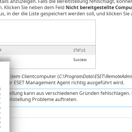
ails anzuzeigen. Falls die Bereitstellung fehlschlägt, könne
n. Klicken Sie neben dem Feld
Nicht bereitgestellte Compu
us, in der die Liste gespeichert werden soll, und klicken Sie
g auf dem Clientcomputer (
C:\ProgramData\ESET\RemoteAdmini
ob der ESET Management Agent richtig ausgeführt wird.
d
eitstellung kann aus verschiedenen Gründen fehlschlagen. 
h
y
 Bereitstellung Probleme auftreten.
y
e
o
s
e
e