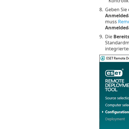
Kontroll
8.
Geben Sie 
Anmelded
muss
Remo
Anmelded
9.
Die
Bereit
Standardm
integriert