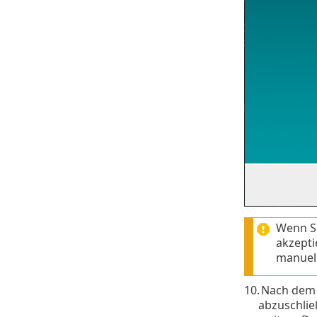
Wenn S
akzepti
manuell
10.
Nach dem S
abzuschließ