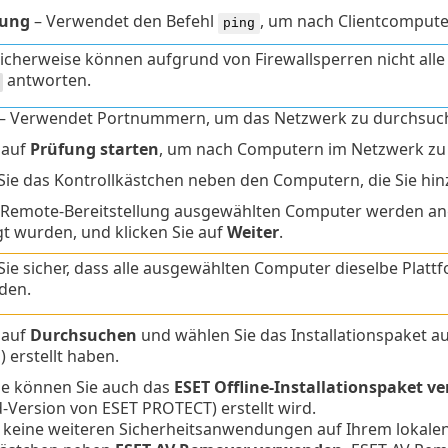
fung
– Verwendet den Befehl
, um nach Clientcompute
ping
icherweise können aufgrund von Firewallsperren nicht alle
antworten.
– Verwendet Portnummern, um das Netzwerk zu durchsuc
 auf
Prüfung starten
, um nach Computern im Netzwerk zu
 Sie das Kontrollkästchen neben den Computern, die Sie hi
e Remote-Bereitstellung ausgewählten Computer werden ange
t wurden, und klicken Sie auf
Weiter
.
 Sie sicher, dass alle ausgewählten Computer dieselbe Plattf
den.
 auf
Durchsuchen
und wählen Sie das Installationspaket a
d
) erstellt haben.
e können Sie auch das
ESET Offline-Installationspaket 
d-Version von
ESET PROTECT
) erstellt wird.
keine weiteren Sicherheitsanwendungen auf Ihrem lokalen C