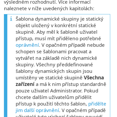
výsledném rozhodnutí. Více informací
naleznete v níže uvedených kapitolách:
Šablona dynamické skupiny je statický
objekt uložený v konkrétní statické
skupině. Aby měl k šabloně uživatel
přístup, musí mít přiděleno potřebné
oprávnění
. V opačném případě nebude
schopen se šablonami pracovat a
vytvářet na základě nich dynamické
skupiny. Všechny předdefinované
šablony dynamických skupin jsou
umístěny ve statické skupině
Všechna
zařízení
a má k nim přístup standardně
pouze uživatel Administrator. Pokud
chcete dalším uživatelům přidělit
přístup k použití těchto šablon,
přidělte
jim další oprávnění
. V opačném případě
uživatelé tyto výchozí šablony neuvidí.