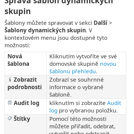
Správa šablon dynamických
skupin
Šablony můžete spravovat v sekci
Další
>
Šablony dynamických skupin
. V
kontextovém menu jsou dostupné tyto
možnosti:
Nová
Kliknutím vytvoříte ve své
šablona
domovské skupině
novou
šablonu přehledu
.
Zobrazit
Zobrazí se souhrnné
podrobnosti
informace o vybrané
šabloně.
Audit log
kliknutím si zobrazíte
Audit
log
pro vybranou položku.
Štítky
Pomocí této možnosti
můžete přiřadit, odebrat,
vytvořit nebo odstranit