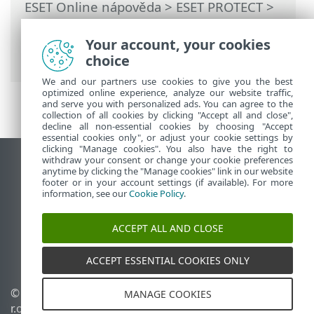
ESET Online nápověda
>
ESET PROTECT
>
Používání ESET PROTECT
>
Hlavní menu
ESET PROTECT
>
Další
> Šablony
Your account, your cookies
dynamických skupin
choice
We and our partners use cookies to give you the best
optimized online experience, analyze our website traffic,
and serve you with personalized ads. You can agree to the
collection of all cookies by clicking "Accept all and close",
decline all non-essential cookies by choosing "Accept
essential cookies only", or adjust your cookie settings by
clicking "Manage cookies". You also have the right to
withdraw your consent or change your cookie preferences
Zobrazit verzi pro počítač
anytime by clicking the "Manage cookies" link in our website
footer or in your account settings (if available). For more
End of Life
information, see our
Cookie Policy
.
ESET Databáze znalostí
ESET Forum
ACCEPT ALL AND CLOSE
ESET Status Portal
Regionální podpora
ACCEPT ESSENTIAL COOKIES ONLY
© 1992 - 2026 ESET, spol. s
Spravovat cookies
MANAGE COOKIES
r.o. - Všechna práva
Zásady používání souborů