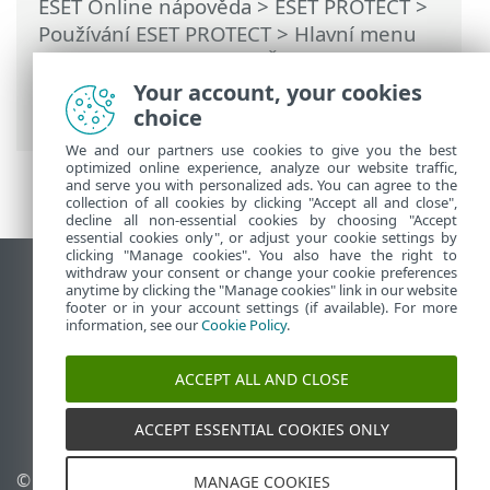
ESET Online nápověda
>
ESET PROTECT
>
Používání ESET PROTECT
>
Hlavní menu
ESET PROTECT
>
Další
>
Šablony
dynamických skupin
> Pravidla pro
Your account, your cookies
šablony dynamických skupin
choice
We and our partners use cookies to give you the best
optimized online experience, analyze our website traffic,
and serve you with personalized ads. You can agree to the
collection of all cookies by clicking "Accept all and close",
decline all non-essential cookies by choosing "Accept
essential cookies only", or adjust your cookie settings by
clicking "Manage cookies". You also have the right to
withdraw your consent or change your cookie preferences
Zobrazit verzi pro počítač
anytime by clicking the "Manage cookies" link in our website
footer or in your account settings (if available). For more
End of Life
information, see our
Cookie Policy
.
ESET Databáze znalostí
ESET Forum
ACCEPT ALL AND CLOSE
ESET Status Portal
Regionální podpora
ACCEPT ESSENTIAL COOKIES ONLY
© 1992 - 2026 ESET, spol. s
Spravovat cookies
MANAGE COOKIES