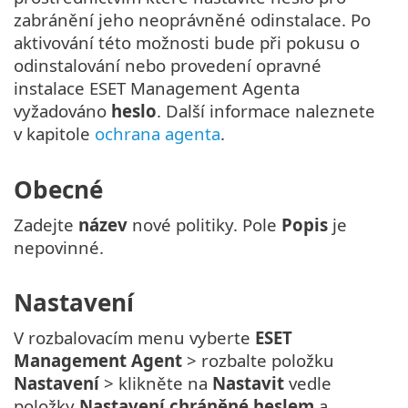
zabránění jeho neoprávněné odinstalace. Po
aktivování této možnosti bude při pokusu o
odinstalování nebo provedení opravné
instalace ESET Management Agenta
vyžadováno
heslo
. Další informace naleznete
v kapitole
ochrana agenta
.
Obecné
Zadejte
název
nové politiky. Pole
Popis
je
nepovinné.
Nastavení
V rozbalovacím menu vyberte
ESET
Management Agent
> rozbalte položku
Nastavení
> klikněte na
Nastavit
vedle
položky
Nastavení chráněné heslem
a