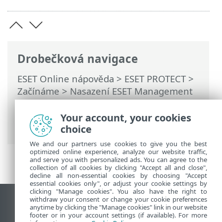
Drobečková navigace
ESET Online nápověda
>
ESET PROTECT
>
Začínáme
>
Nasazení ESET Management
Agenta
>
Nastavení ESET Management
Agenta
> Vytvoření politiky pro ochranu
Your account, your cookies
odinstalace ESET Management Agenta
choice
We and our partners use cookies to give you the best
optimized online experience, analyze our website traffic,
and serve you with personalized ads. You can agree to the
collection of all cookies by clicking "Accept all and close",
decline all non-essential cookies by choosing "Accept
essential cookies only", or adjust your cookie settings by
clicking "Manage cookies". You also have the right to
withdraw your consent or change your cookie preferences
Zobrazit verzi pro počítač
anytime by clicking the "Manage cookies" link in our website
footer or in your account settings (if available). For more
End of Life