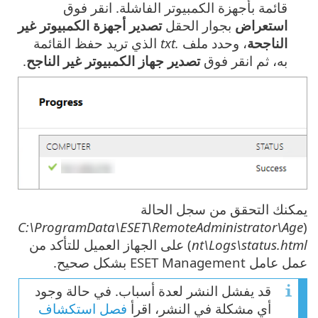
قائمة بأجهزة الكمبيوتر الفاشلة. انقر فوق
استعراض
بجوار الحقل
تصدير أجهزة الكمبيوتر غير
الناجحة
، وحدد ملف
.txt
الذي تريد حفظ القائمة
به، ثم انقر فوق
تصدير جهاز الكمبيوتر غير الناجح
.
يمكنك التحقق من سجل الحالة
C:\ProgramData\ESET\RemoteAdministrator\Age
(‎
nt\Logs\status.html
) على الجهاز العميل للتأكد من
عمل عامل ESET Management بشكل صحيح.
قد يفشل النشر لعدة أسباب. في حالة وجود
أي مشكلة في النشر، اقرأ
فصل استكشاف