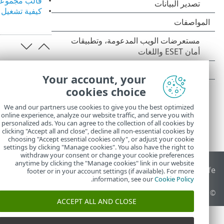
قالب مجموعة د
كيفية تشغيل ESET PROTECT تلقائياً
Your account, your
cookies choice
We and our partners use cookies to give you the best optimized
online experience, analyze our website traffic, and serve you with
personalized ads. You can agree to the collection of all cookies by
clicking "Accept all and close", decline all non-essential cookies by
choosing "Accept essential cookies only", or adjust your cookie
settings by clicking "Manage cookies". You also have the right to
withdraw your consent or change your cookie preferences
anytime by clicking the "Manage cookies" link in our website
End of Life
قاعدة معارف ESET
منتدى ESET
ESET Status Portal
ا
footer or in your account settings (if available). For more
.
information, see our
Cookie Policy
© 1992 - 2026 ESET, spol. s r.o.‎ - جميع الحقوق محفوظة.
ACCEPT ALL AND CLOSE