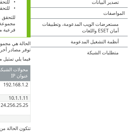
للتحق
للتحق
للتحقق م
مجموعة د
فرعية من
توفر مصادر أخرى معلومات ح
فيما يلي تمثيل م
محولات الشبكة 
عنوان IP
192.168.1.2
10.1.1.11
124.256.25.25
تتكون الحالة من