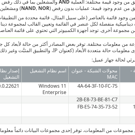
ق من وجود قيمة مختلفة: العملية
AND
والمشغلين بما في ذلك رفض واح
ق من عدم وجود قيمة: عمليات بدون رفض (
NOR
,
NAND
) ومشغلين 
ن وجود قائمة بالعناصر (على سبيل المثال، قائمة محددة من التطبيقات 
يناميكية منفصلة لكل عنصر في القائمة وتعيين القالب لمجموعة دينا
 مجموعة أخرى. توجد أجهزة الكمبيوتر التي تحتوي على قائمة العناصر
الة متعددة الأبعاد (كعنوان IP، والتطبيق المثبَّت وغير ذلك).
رئي لحالة جهاز عميل:
-
محولات الشبكة - عنوان
اسم نظام التشغيل
إصدار نظا
MAC
التشغيل
0.0.22621
Windows 11
4A-64-3F-10-FC-75
Enterprise
2B-E8-73-BE-81-C7
52-FB-E5-74-35-73
 مجموعات من المعلومات. توفر إحدى مجموعات البيانات دائماً معل