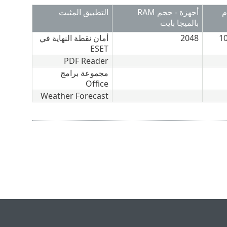
م
أجهزة - حجم RAM
التطبيق المثبت
بالميجا بايت
1
2048
أمان نقطة النهاية في
ESET
PDF Reader
مجموعة برامج
Office
Weather Forecast