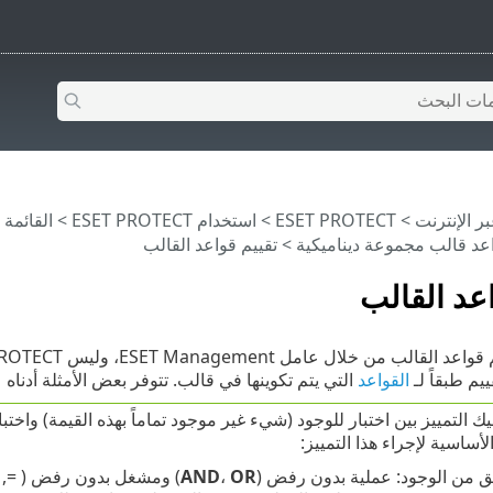
>
ESET PROTECT
>
استخدام ‎ESET PROTECT
>
القائمة الرئيس
عد قالب مجموعة ديناميكية
> تقييم قواعد القالب
اعد القالب
يم طبقاً لـ
القواعد
التي يتم تكوينها في قالب. تتوفر بعض الأمثلة أدناه 
يك التمييز بين اختبار للوجود (شيء غير موجود تماماً بهذه القيمة) واخ
لأساسية لإجراء هذا التمييز:
ق من الوجود: عملية بدون رفض (
OR
،
AND
) ومشغل بدون رفض ( =, >