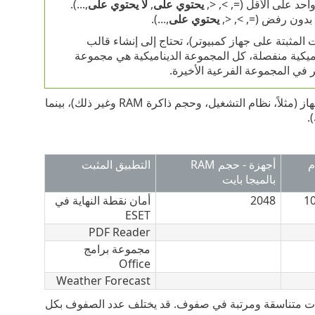
د على الأقل (=, >, <,
يحتوي على
,
لا يحتوي على
,...).
بدون رفض (=, >, <,
يحتوي على
,...).
المثبتة على جهاز كمبيوتر)، تحتاج إلى إنشاء قالب
ميكية منفصلة، كل المجموعة الديناميكية هي مجموعة
 في المجموعة الفرعية الأخيرة.
الحالة هي مجموعة من معلومات مختلفة. توفر بعض المصادر أكثر من حالة لأبعاد كل جهاز (مثلاً، نظام التشغيل، وحجم ذاكرة RAM وغير ذلك)، بينما
م
أجهزة - حجم RAM
التطبيق المثبت
بالميجا بايت
1
2048
أمان نقطة النهاية في
ESET
PDF Reader
مجموعة برامج
Office
Weather Forecast
ومات متناسقة ومرتبة في صفوف. قد يختلف عدد الصفوف بكل