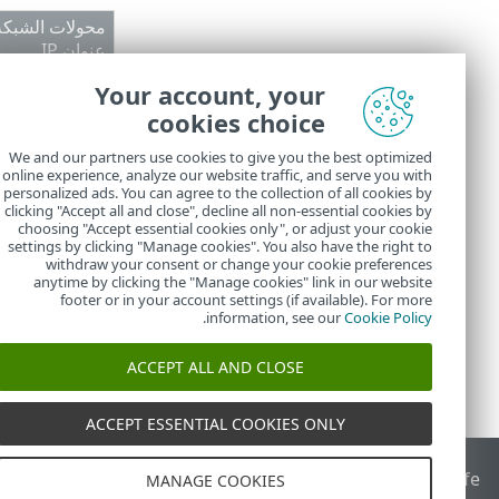
محولات الشبكة 
عنوان IP
192.168.1.2
Your account, your
cookies choice
10.1.1.11
We and our partners use cookies to give you the best optimized
124.256.25.25
online experience, analyze our website traffic, and serve you with
personalized ads. You can agree to the collection of all cookies by
clicking "Accept all and close", decline all non-essential cookies by
choosing "Accept essential cookies only", or adjust your cookie
settings by clicking "Manage cookies". You also have the right to
withdraw your consent or change your cookie preferences
anytime by clicking the "Manage cookies" link in our website
footer or in your account settings (if available). For more
.
information, see our
Cookie Policy
ACCEPT ALL AND CLOSE
ACCEPT ESSENTIAL COOKIES ONLY
End of Life
قاعدة معارف ESET
منتدى ESET
ESET Status Portal
ا
MANAGE COOKIES