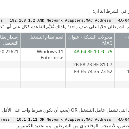
ر في الشرط التالي:
ss = 192.168.1.2 AND Network Adapters.MAC Address = 4A-6
 الشرطان خلايا على صف واحد؛ ولذلك تُقيَّم القاعدة ككل على أنها "صو
-
محولات الشبكة - عنوان
اسم نظام التشغيل
إصدار نظا
MAC
التشغيل
0.0.22621
Windows 11
4A-64-3F-10-FC-75
Enterprise
2B-E8-73-BE-81-C7
52-FB-E5-74-35-73
تشغيل OR (يجب أن يكون شرط واحد على الأقل صواباً)، مثل:
dress = 10.1.1.11 OR Network Adapters.MAC Address = 4A-6
فين، لأنه يجب الوفاء بأي من الشرطين. يتم تحديد الكمبيوتر.