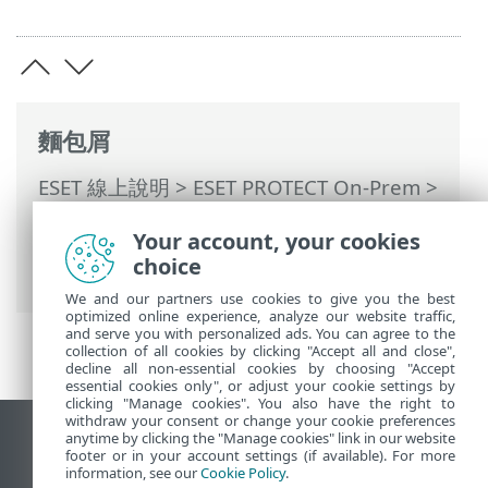
麵包屑
ESET 線上說明
>
ESET PROTECT On-Prem
>
使用 ESET PROTECT On-Prem
>
ESET
Your account, your cookies
PROTECT On-Prem 主功能表
> 其他 >
動態
choice
群組範本
> 動態群組範本 - 範例
We and our partners use cookies to give you the best
optimized online experience, analyze our website traffic,
and serve you with personalized ads. You can agree to the
collection of all cookies by clicking "Accept all and close",
decline all non-essential cookies by choosing "Accept
essential cookies only", or adjust your cookie settings by
clicking "Manage cookies". You also have the right to
withdraw your consent or change your cookie preferences
anytime by clicking the "Manage cookies" link in our website
檢視桌面網站
footer or in your account settings (if available). For more
End of Life
information, see our
Cookie Policy
.