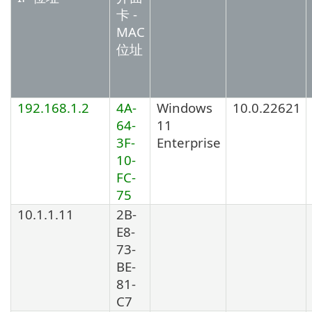
卡 -
MAC
位址
192.168.1.2
4A-
Windows
10.0.22621
64-
11
3F-
Enterprise
10-
FC-
75
10.1.1.11
2B-
E8-
73-
BE-
81-
C7