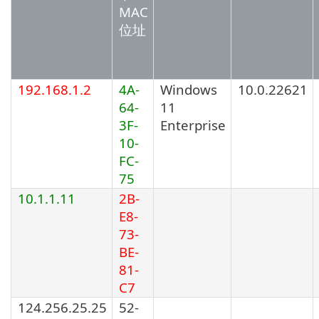
MAC
位址
192.168.1.2
4A-
Windows
10.0.22621
64-
11
3F-
Enterprise
10-
FC-
75
10.1.1.11
2B-
E8-
73-
BE-
81-
C7
124.256.25.25
52-