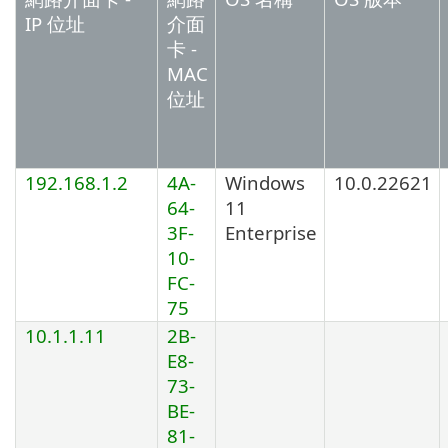
IP 位址
介面
卡 -
MAC
位址
192.168.1.2
4A-
Windows
10.0.22621
64-
11
3F-
Enterprise
10-
FC-
75
10.1.1.11
2B-
E8-
73-
BE-
81-