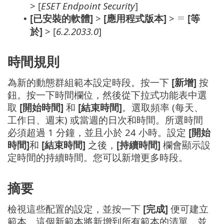
> [
ESET Endpoint Security
]
[已安裝的軟體]
>
[應用程式版本]
>
[等
•
於]
> [
6.2.2033.0
]
時間規則
為新的動態群組範本設定時段。按一下
[新增]
按
鈕。按一下時間欄位，然後從下拉式功能表中選
取
[開始時間]
和
[結束時間]
。選取頻率 (每天、
工作日、週末) 或當週的日次和時間。所選時間
必須超過 1 分鐘，並且小於 24 小時。設定
[開始
時間]
和
[結束時間]
之後，
[持續時間]
欄會顯示設
定時間的持續時間。您可以新增更多時段。
摘要
檢視這些配置的設定，並按一下
[完成]
便可建立
範本。這個新範本將新增到所有範本的清單，並