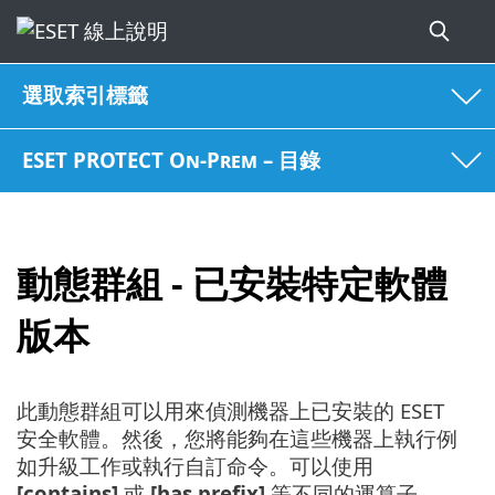
選取索引標籤
ESET PROTECT On-Prem – 目錄
動態群組 - 已安裝特定軟體
版本
此動態群組可以用來偵測機器上已安裝的 ESET
安全軟體。然後，您將能夠在這些機器上執行例
如升級工作或執行自訂命令。可以使用
[contains]
或
[has prefix]
等不同的運算子。