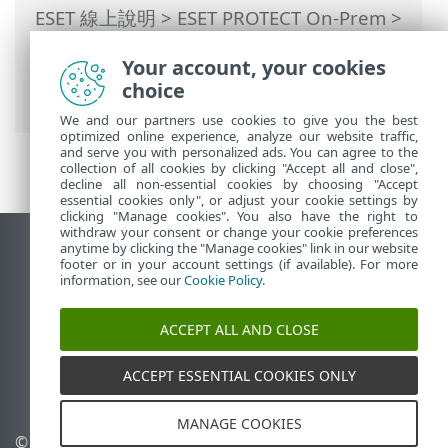
ESET 線上說明
>
ESET PROTECT On-Prem
>
使用 ESET PROTECT On-Prem
>
ESET
Your account, your cookies
PROTECT On-Prem 主功能表
>
報告
> 硬體
choice
庫存
We and our partners use cookies to give you the best
optimized online experience, analyze our website traffic,
and serve you with personalized ads. You can agree to the
collection of all cookies by clicking "Accept all and close",
decline all non-essential cookies by choosing "Accept
essential cookies only", or adjust your cookie settings by
clicking "Manage cookies". You also have the right to
withdraw your consent or change your cookie preferences
anytime by clicking the "Manage cookies" link in our website
檢視桌面網站
footer or in your account settings (if available). For more
End of Life
information, see our
Cookie Policy
.
ESET 知識庫
ACCEPT ALL AND CLOSE
ESET 論壇
ESET Status Portal
ACCEPT ESSENTIAL COOKIES ONLY
地區設定
MANAGE COOKIES
© 1992 - 2026 ESET, spol. s
管理 Cookie