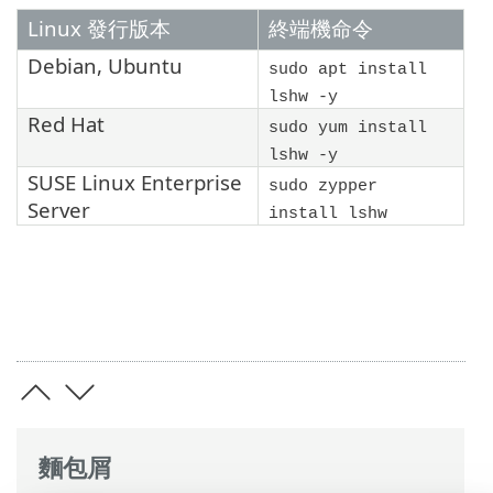
Linux 發行版本
終端機命令
Debian
,
Ubuntu
sudo apt install
lshw -y
Red Hat
sudo yum install
lshw -y
SUSE Linux Enterprise
sudo zypper
Server
install lshw
麵包屑