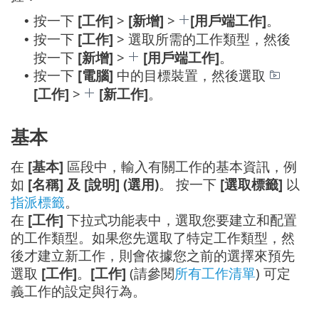
按一下
[工作]
>
[新增]
>
[用戶端工作]
。
•
按一下
[工作]
> 選取所需的工作類型，然後
•
按一下
[新增]
>
[用戶端工作]
。
按一下
[電腦]
中的目標裝置，然後選取
•
[工作]
>
[新工作]
。
基本
在
[基本]
區段中，輸入有關工作的基本資訊，例
如
[名稱] 及 [說明] (選用)
。 按一下
[選取標籤]
以
指派標籤
。
在
[工作]
下拉式功能表中，選取您要建立和配置
的工作類型。如果您先選取了特定工作類型，然
後才建立新工作，則會依據您之前的選擇來預先
選取
[工作]
。
[工作]
(請參閱
所有工作清單
) 可定
義工作的設定與行為。