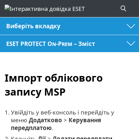
Виберіть вкладку
ESET PROTECT On-Prem – Зміст
Імпорт облікового
запису MSP
1.
Увійдіть у веб-консоль і перейдіть у
меню
Додатково
>
Керування
передплатою
.
2.
Клацніть
Дії
>
Додати передплати
.