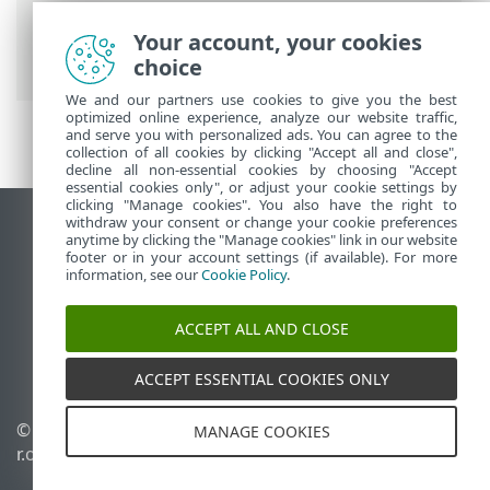
PROTECT On-Prem
>
ESET PROTECT On-
Prem для постачальників керованих
Your account, your cookies
послуг
> Імпорт облікового запису MSP
choice
We and our partners use cookies to give you the best
optimized online experience, analyze our website traffic,
and serve you with personalized ads. You can agree to the
collection of all cookies by clicking "Accept all and close",
decline all non-essential cookies by choosing "Accept
essential cookies only", or adjust your cookie settings by
clicking "Manage cookies". You also have the right to
withdraw your consent or change your cookie preferences
Переглянути повну версію
anytime by clicking the "Manage cookies" link in our website
footer or in your account settings (if available). For more
End of Life
information, see our
Cookie Policy
.
База знань ESET
Форум ESET
ACCEPT ALL AND CLOSE
ESET Status Portal
Регіональна підтримка
ACCEPT ESSENTIAL COOKIES ONLY
© 1992 - 2026 ESET, spol. s
Керувати файлами cookie
MANAGE COOKIES
r.o. - Усі права захищено.
Політика щодо файлів
cookie