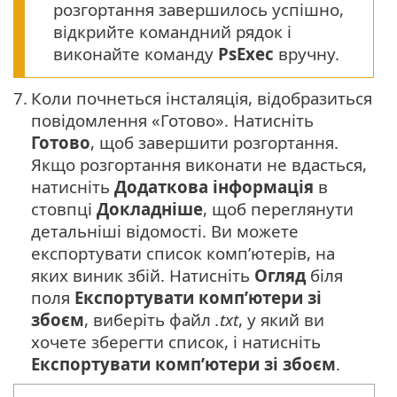
розгортання завершилось успішно,
відкрийте командний рядок і
виконайте команду
PsExec
вручну.
7.
Коли почнеться інсталяція, відобразиться
повідомлення «Готово». Натисніть
Готово
, щоб завершити розгортання.
Якщо розгортання виконати не вдасться,
натисніть
Додаткова інформація
в
стовпці
Докладніше
, щоб переглянути
детальніші відомості. Ви можете
експортувати список комп’ютерів, на
яких виник збій. Натисніть
Огляд
біля
поля
Експортувати комп’ютери зі
збоєм
, виберіть файл
.txt
, у який ви
хочете зберегти список, і натисніть
Експортувати комп’ютери зі збоєм
.