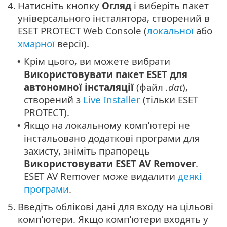
4.
Натисніть кнопку
Огляд
і виберіть пакет
універсального інсталятора, створений в
ESET PROTECT Web Console (
локальної
або
хмарної
версії).
Крім цього, ви можете вибрати
•
Використовувати пакет ESET для
автономної інсталяції
(файл
.dat
),
створений з
Live Installer
(тільки ESET
PROTECT).
Якщо на локальному комп’ютері не
•
інстальовано додаткові програми для
захисту, зніміть прапорець
Використовувати ESET AV Remover
.
ESET AV Remover може видалити
деякі
програми
.
5.
Введіть облікові дані для входу на цільові
комп’ютери. Якщо комп’ютери входять у