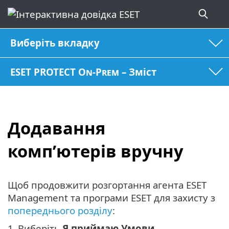
Виберіть вкладку
ESET PROTECT On-Prem – Зміст
Додавання
комп’ютерів вручну
Щоб продовжити розгортання агента ESET
Management та програми ESET для захисту з
попереднього розділу
:
1.
Виберіть
Я приймаю Умови