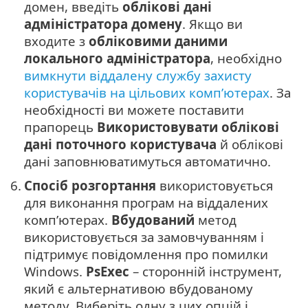
домен, введіть
облікові дані
адміністратора домену
. Якщо ви
входите з
обліковими даними
локального адміністратора
, необхідно
вимкнути віддалену службу захисту
користувачів на цільових комп’ютерах
. За
необхідності ви можете поставити
прапорець
Використовувати облікові
дані поточного користувача
й облікові
дані заповнюватимуться автоматично.
6.
Спосіб розгортання
використовується
для виконання програм на віддалених
комп’ютерах.
Вбудований
метод
використовується за замовчуванням і
підтримує повідомлення про помилки
Windows.
PsExec
– сторонній інструмент,
який є альтернативою вбудованому
методу. Виберіть одну з цих опцій і