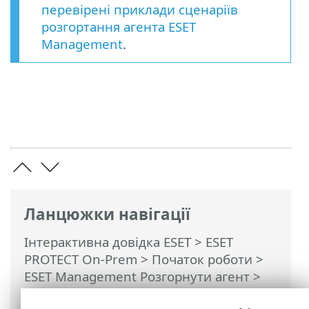
перевірені приклади сценаріїв
розгортання агента ESET
Management
.
Ланцюжки навігації
Інтерактивна довідка ESET
>
ESET
PROTECT On-Prem
>
Початок роботи
>
ESET Management Pозгорнути агент
>
Віддалене розгортання
>
ESET Remote