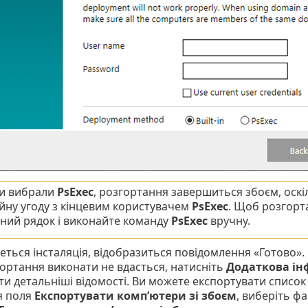
и вибрали
PsExec
, розгортання завершиться збоєм, оск
ійну угоду з кінцевим користувачем
PsExec
. Щоб розгорт
ний рядок і виконайте команду
PsExec
вручну.
еться інсталяція, відобразиться повідомлення «Готово».
ортання виконати не вдасться, натисніть
Додаткова ін
и детальніші відомості. Ви можете експортувати список 
я поля
Експортувати комп’ютери зі збоєм
, виберіть ф