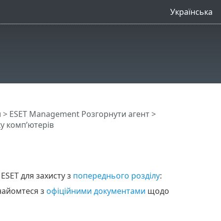
Українська
и
>
ESET Management Pозгорнути агент
>
у комп’ютерів
SET для захисту з
попереднього розділу
:
найомтеся з
офіційними документами
щодо