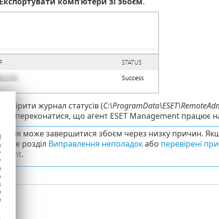
Експортувати комп’ютери зі збоєм
.
ревірити журнал статусів (
C:\ProgramData\ESET\RemoteAdmi
 щоб переконатися, що агент ESET Management працює 
тання може завершитися збоєм через низку причин. Якщ
d
яньте розділ
Виправлення неполадок
або
перевірені при
h
y
ement
.
y
e
o
s
e
e