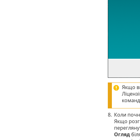
Якщо в
Ліценз
команд
8.
Коли почн
Якщо розг
переглянут
Огляд
біл