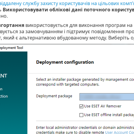
віддалену службу захисту користувачів на цільових комп
ь
Використовувати облікові дані поточного користу
но.
згортання
використовується для виконання програм на 
вується за замовчуванням і підтримує повідомлення пр
, який є альтернативою вбудованому методу. Виберіть од