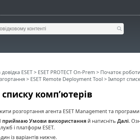
 довідка ESET
>
ESET PROTECT On-Prem
>
Початок робот
озгортання
>
ESET Remote Deployment Tool
> Імпорт списк
 списку комп’ютерів
ити розгортання агента ESET Management та програми E
Я приймаю Умови використання
й натисніть
Далі
. Оз
лужб і платформ ESET.
дин із варіантів нижче.