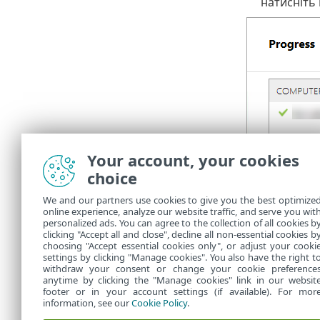
натисніть
Ви можете пе
Your account, your cookies
комп’ютері,
choice
Розгор
We and our partners use cookies to give you the best optimize
перегл
online experience, analyze our website traffic, and serve you wit
personalized ads. You can agree to the collection of all cookies b
Manag
clicking "Accept all and close", decline all non-essential cookies b
choosing "Accept essential cookies only", or adjust your cooki
settings by clicking "Manage cookies". You also have the right t
withdraw your consent or change your cookie preference
anytime by clicking the "Manage cookies" link in our websit
footer or in your account settings (if available). For mor
information, see our
Cookie Policy
.