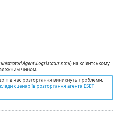
nistrator\Agent\Logs\status.html
) на клієнтському
належним чином.
о під час розгортання виникнуть проблеми,
клади сценаріїв розгортання агента ESET