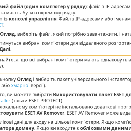
вий файл (один комп’ютер у рядку)
: файл з IP-адреса
ста мають бути в окремому рядку.
т із консолі управління
: Файл з IP-адресами або іменам
CT
.
Огляд
, виберіть файл, який потрібно завантажити, і нат
тимуться вибрані комп’ютери для віддаленого розгортанн
Далі
.
найтеся, що всі вибрані комп’ютери мають однакову пла
).
 кнопку
Огляд
і виберіть пакет універсального інсталят
ї
або
хмарної
версії).
го, ви можете вибрати
Використовувати пакет ESET дл
taller
(тільки ESET PROTECT).
локальному комп’ютері не інстальовано додаткові прогр
товувати ESET AV Remover
. ESET AV Remover може вид
лікові дані для входу на цільові комп’ютери. Якщо комп’
ратора домену
. Якщо ви входите з
обліковими даними 