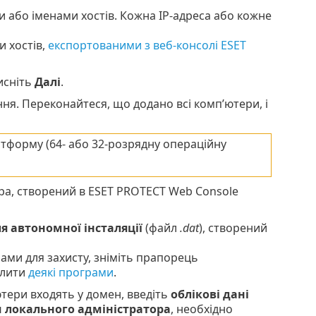
ми або іменами хостів. Кожна IP-адреса або кожне
и хостів,
експортованими з веб-консолі ESET
исніть
Далі
.
я. Переконайтеся, що додано всі комп’ютери, і
тформу (64- або 32-розрядну операційну
ора, створений в ESET PROTECT Web Console
я автономної інсталяції
(файл
.dat
), створений
ами для захисту, зніміть прапорець
алити
деякі програми
.
ютери входять у домен, введіть
облікові дані
локального адміністратора
, необхідно