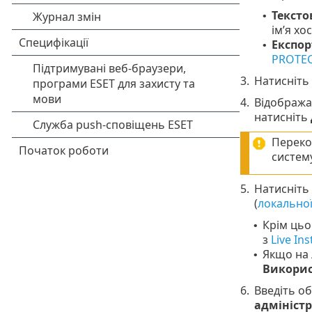
Тексто
•
ім’я хо
Експор
•
PROTE
3.
Натисніть
4.
Відобража
натисніть
Переко
систему
5.
Натисніть
(
локально
Крім цьо
•
з
Live Ins
Якщо на 
•
Викорис
6.
Введіть об
адмініст