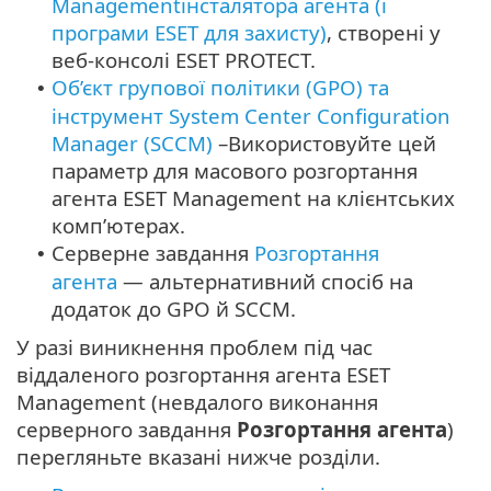
Managementінсталятора агента (і
програми ESET для захисту)
, створені у
веб-консолі ESET PROTECT.
Об’єкт групової політики (GPO) та
•
інструмент System Center Configuration
Manager (SCCM)
–
Використовуйте цей
параметр для масового розгортання
агента ESET Management на клієнтських
комп’ютерах.
Серверне завдання
Розгортання
•
агента
— альтернативний спосіб на
додаток до GPO й SCCM.
У разі виникнення проблем під час
віддаленого розгортання агента ESET
Management (невдалого виконання
серверного завдання
Розгортання агента
)
перегляньте вказані нижче розділи.