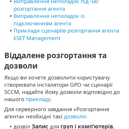
Виправлення неполадок під час
•
розгортання агента
Виправлення неполадок із
•
підключенням агента
Приклади сценаріїв розгортання агента
•
ESET Management
Віддалене розгортання та
дозволи
Якщо ви хочете дозволити користувачу
створювати інсталятори GPO чи сценарії
SCCM, надайте йому дозволи відповідно до
нашого
прикладу
.
Для серверного завдання «Розгортання
агента» необхідні такі
дозволи
:
дозвіл
Запис
для
груп і комп’ютерів
,
•