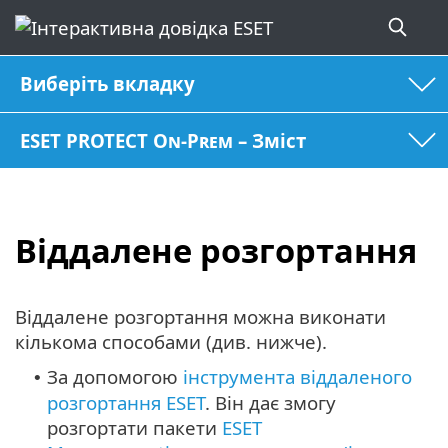
Виберіть вкладку
ESET PROTECT On-Prem – Зміст
Віддалене розгортання
Віддалене розгортання можна виконати
кількома способами (див. нижче).
За допомогою
інструмента віддаленого
•
розгортання ESET
. Він дає змогу
розгортати пакети
ESET