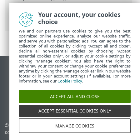
PROTECT On-Prem
>
Початок роботи
>
ESET Management Pозгорнути агент
>
Your account, your cookies
Віддалене розгортання
choice
We and our partners use cookies to give you the best
optimized online experience, analyze our website traffic,
and serve you with personalized ads. You can agree to the
collection of all cookies by clicking "Accept all and close",
decline all non-essential cookies by choosing "Accept
essential cookies only", or adjust your cookie settings by
clicking "Manage cookies". You also have the right to
withdraw your consent or change your cookie preferences
Переглянути повну версію
anytime by clicking the "Manage cookies" link in our website
footer or in your account settings (if available). For more
End of Life
information, see our
Cookie Policy
.
База знань ESET
Форум ESET
ACCEPT ALL AND CLOSE
ESET Status Portal
Регіональна підтримка
ACCEPT ESSENTIAL COOKIES ONLY
© 1992 - 2026 ESET, spol. s
Керувати файлами cookie
MANAGE COOKIES
r.o. - Усі права захищено.
Політика щодо файлів
cookie