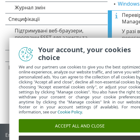
Windows
•
Переві
Manage
У разі
перегл
Your account, your cookies
Агент E
choice
We and our partners use cookies to give you the best optimize
online experience, analyze our website traffic, and serve you wit
personalized ads. You can agree to the collection of all cookies b
clicking "Accept all and close", decline all non-essential cookies b
choosing "Accept essential cookies only", or adjust your cooki
settings by clicking "Manage cookies". You also have the right t
withdraw your consent or change your cookie preference
anytime by clicking the "Manage cookies" link in our websit
footer or in your account settings (if available). For mor
information, see our
Cookie Policy
.
ACCEPT ALL AND CLOSE
End of Life
База знань ESET
Форум ESET
ESET Status Porta