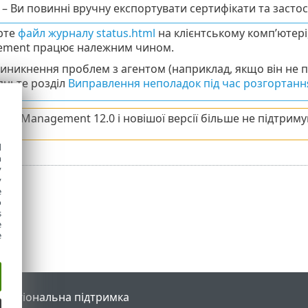
– Ви повинні вручну експортувати сертифікати та застос
рте
файл журналу status.html
на клієнтському комп’ютері
ment працює належним чином.
 виникнення проблем з агентом (наприклад, якщо він не 
яньте розділ
Виправлення неполадок під час розгортанн
SET Management 12.0 і новішої версії більше не підтрим
d
h
y
y
e
o
s
e
e
l
Регіональна підтримка