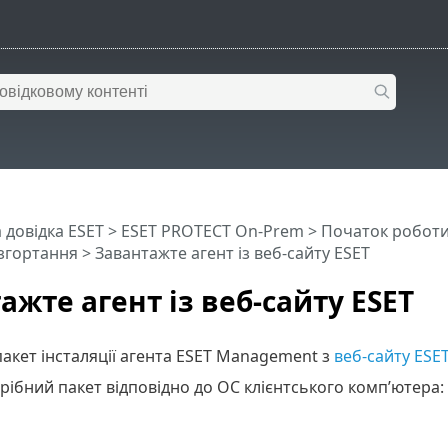
 довідка ESET
>
ESET PROTECT On-Prem
>
Початок робот
згортання
> Завантажте агент із веб-сайту ESET
ажте агент із веб-сайту ESET
акет інсталяції агента ESET Management з
веб-сайту ESE
рібний пакет відповідно до ОС клієнтського комп’ютера: