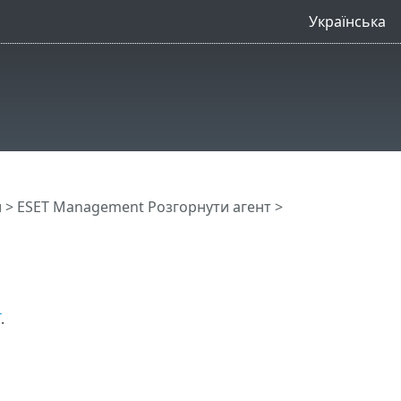
Українська
и
>
ESET Management Pозгорнути агент
>
T
.